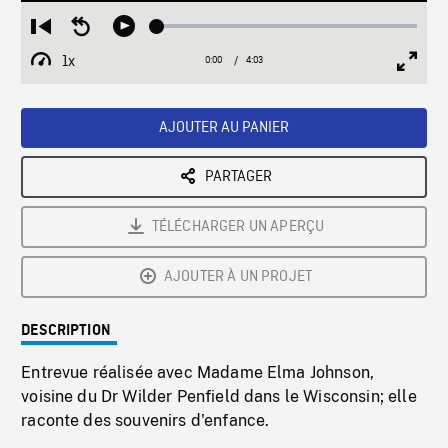
Loaded
:
Restart
Seek
Play
1.58%
from
backward
1x
0:00
Current
4:03
Duration
/
beginning
10
Playback
Full
Time
seconds
Rate
Scree
AJOUTER AU PANIER
PARTAGER
TÉLÉCHARGER UN APERÇU
AJOUTER À UN PROJET
DESCRIPTION
Entrevue réalisée avec Madame Elma Johnson,
voisine du Dr Wilder Penfield dans le Wisconsin; elle
raconte des souvenirs d'enfance.