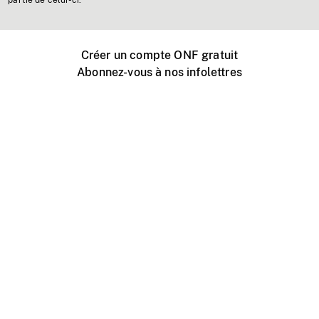
partie de celui-ci.
Créer un compte ONF gratuit
Abonnez-vous à nos infolettres
Événements ONF près de chez vous
Créer avec l’ONF
Organiser une projection publique
À propos de ce site
Centre d'aide
Contactez-nous
Espace Média
Emplois
ONF.ca
Production