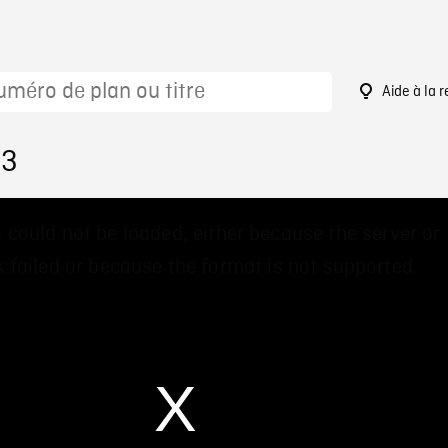
Aide à la 
23
 could not be loaded, either because the server or
 failed or because the format is not supported.