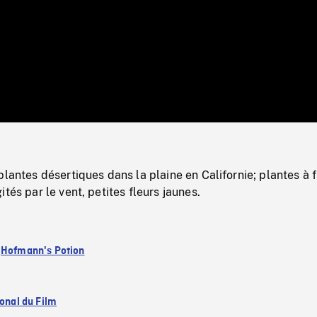
/
Loaded
:
Mute
0%
plantes désertiques dans la plaine en Californie; plantes à f
tés par le vent, petites fleurs jaunes.
:
Hofmann's Potion
ional du Film