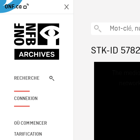
ONF.ca
STK-ID 578
This
The media
is
a
RECHERCHE
network
modal
window.
CONNEXION
OÙ COMMENCER
TARIFICATION