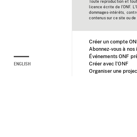
Toute reproduction et tou
licence écrite de l'ONF. L
dommages-intérêts, contr
contenus sur ce site ou de 
Créer un compte ONF
Abonnez-vous à nos i
Événements ONF prè
Créer avec l’ONF
ENGLISH
Organiser une projec
Facebook
Youtube
L'ONF sur mobile et 