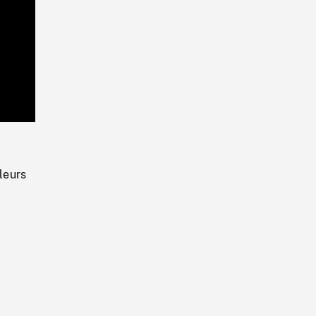
Playback
Rate
leurs