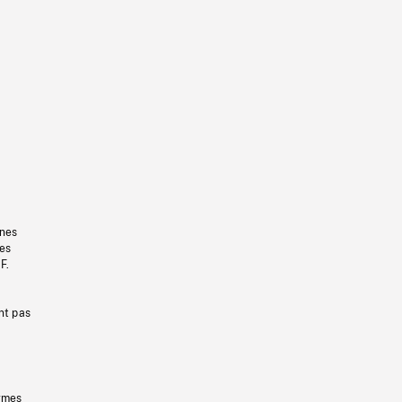
gnes
les
F.
nt pas
ermes