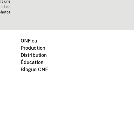
nt une
n et en
photos
ONF.ca
Production
Distribution
Éducation
Blogue ONF