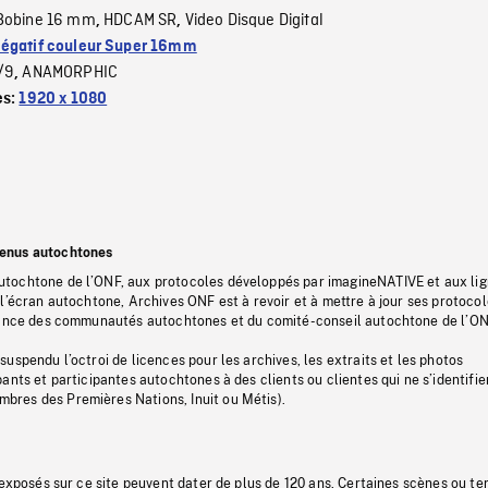
Bobine 16 mm
HDCAM SR
Video Disque Digital
,
,
égatif couleur Super 16mm
/9
ANAMORPHIC
,
es:
1920 x 1080
tenus autochtones
tochtone de l’ONF, aux protocoles développés par imagineNATIVE et aux li
l’écran autochtone, Archives ONF est à revoir et à mettre à jour ses protoco
stance des communautés autochtones et du comité-conseil autochtone de l’ON
uspendu l’octroi de licences pour les archives, les extraits et les photos
ants et participantes autochtones à des clients ou clientes qui ne s’identifie
res des Premières Nations, Inuit ou Métis).
 exposés sur ce site peuvent dater de plus de 120 ans. Certaines scènes ou t