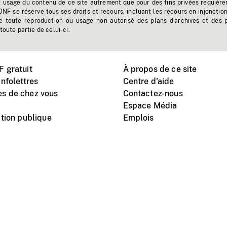
t usage du contenu de ce site autrement que pour des fins privées requière
'ONF se réserve tous ses droits et recours, incluant les recours en injonctio
e toute reproduction ou usage non autorisé des plans d'archives et des 
toute partie de celui-ci.
 gratuit
À propos de ce site
nfolettres
Centre d'aide
s de chez vous
Contactez-nous
Espace Média
tion publique
Emplois
Instagram
Vimeo
X
télé