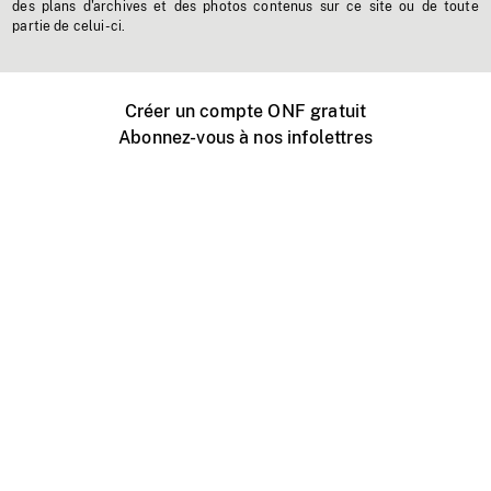
des plans d'archives et des photos contenus sur ce site ou de toute
partie de celui-ci.
Créer un compte ONF gratuit
Abonnez-vous à nos infolettres
Événements ONF près de chez vous
Créer avec l’ONF
Organiser une projection publique
À propos de ce site
Centre d'aide
Contactez-nous
Espace Média
Emplois
ONF.ca