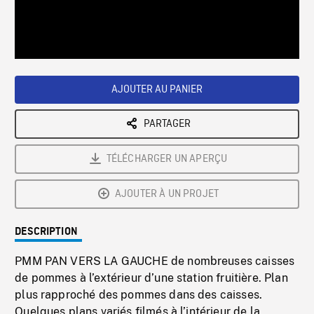
/
Loaded
:
Playback
0%
Rate
AJOUTER AU PANIER
PARTAGER
TÉLÉCHARGER UN APERÇU
AJOUTER À UN PROJET
DESCRIPTION
PMM PAN VERS LA GAUCHE de nombreuses caisses
de pommes à l’extérieur d’une station fruitière. Plan
plus rapproché des pommes dans des caisses.
Quelques plans variés filmés à l’intérieur de la