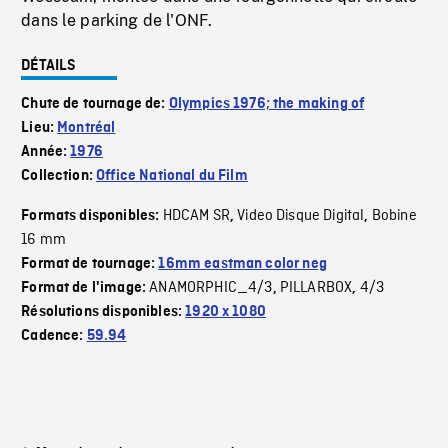
dans le parking de l'ONF.
DÉTAILS
Chute de tournage de:
Olympics 1976; the making of
Lieu:
Montréal
Année:
1976
Collection:
Office National du Film
HDCAM SR
Video Disque Digital
Bobine
Formats disponibles:
,
,
16 mm
Format de tournage:
16mm eastman color neg
ANAMORPHIC_4/3
PILLARBOX
4/3
Format de l'image:
,
,
Résolutions disponibles:
1920 x 1080
Cadence:
59.94