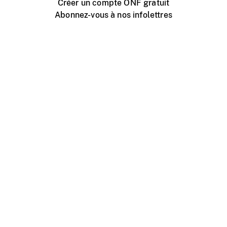
Créer un compte ONF gratuit
Abonnez-vous à nos infolettres
Événements ONF près de chez vous
Créer avec l’ONF
Organiser une projection publique
À propos de ce site
Centre d'aide
Contactez-nous
Espace Média
Emplois
ONF.ca
Production
Distribution
Éducation
Blogue ONF