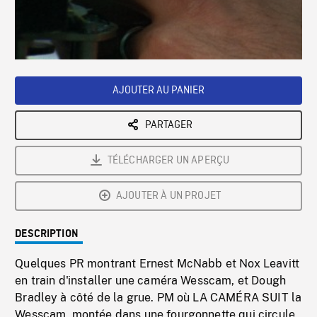
/
Loaded
:
Playback
0%
Rate
AJOUTER AU PANIER
PARTAGER
TÉLÉCHARGER UN APERÇU
AJOUTER À UN PROJET
DESCRIPTION
Quelques PR montrant Ernest McNabb et Nox Leavitt
en train d'installer une caméra Wesscam, et Dough
Bradley à côté de la grue. PM où LA CAMÉRA SUIT la
Wesscam, montée dans une fourgonnette qui circule