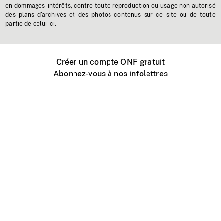
en dommages-intérêts, contre toute reproduction ou usage non autorisé
des plans d'archives et des photos contenus sur ce site ou de toute
partie de celui-ci.
Créer un compte ONF gratuit
Abonnez-vous à nos infolettres
Événements ONF près de chez vous
Créer avec l’ONF
Organiser une projection publique
À propos de ce site
Centre d'aide
Contactez-nous
Espace Média
Emplois