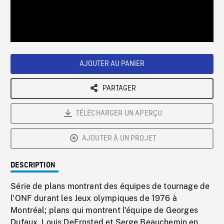
/
Loaded
:
Playback
0%
Rate
AJOUTER AU PANIER
PARTAGER
TÉLÉCHARGER UN APERÇU
AJOUTER À UN PROJET
DESCRIPTION
Série de plans montrant des équipes de tournage de
l'ONF durant les Jeux olympiques de 1976 à
Montréal; plans qui montrent l'équipe de Georges
Dufaux, Louis DeErnsted et Serge Beauchemin en