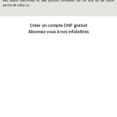
des plans d'archives et des photos contenus sur ce site ou de toute
partie de celui-ci.
Créer un compte ONF gratuit
Abonnez-vous à nos infolettres
Événements ONF près de chez vous
Créer avec l’ONF
Organiser une projection publique
À propos de ce site
Centre d'aide
Contactez-nous
Espace Média
Emplois
ONF.ca