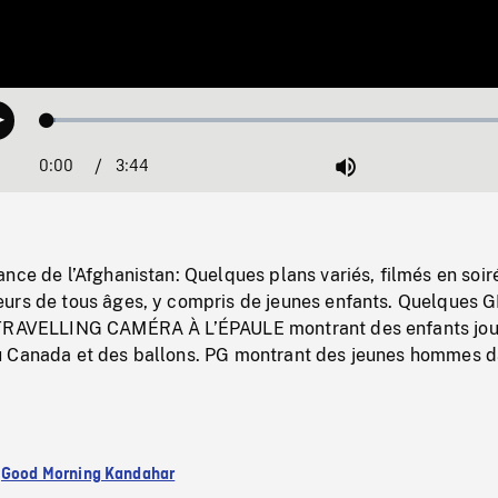
Loaded
:
Play
1.73%
0:00
Current
3:44
Duration
/
Mute
Time
nce de l’Afghanistan: Quelques plans variés, filmés en soir
urs de tous âges, y compris de jeunes enfants. Quelques 
 TRAVELLING CAMÉRA À L’ÉPAULE montrant des enfants jo
u Canada et des ballons. PG montrant des jeunes hommes 
:
Good Morning Kandahar