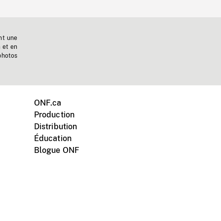
nt une
n et en
photos
ONF.ca
Production
Distribution
Éducation
Blogue ONF