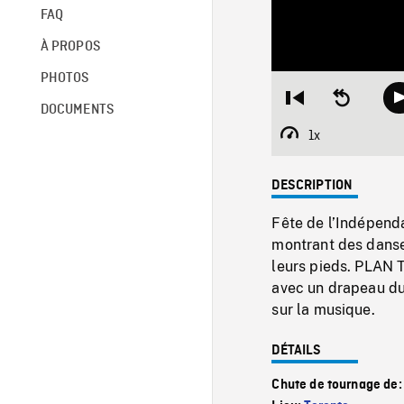
FAQ
À PROPOS
PHOTOS
Restart
Seek
DOCUMENTS
from
backward
beginning
10
1x
Playback
seconds
Rate
DESCRIPTION
Fête de l’Indépenda
montrant des danse
leurs pieds. PLAN
avec un drapeau d
sur la musique.
DÉTAILS
Chute de tournage de