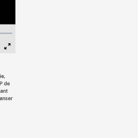
Full
Screen
ée,
GP de
uant
danser