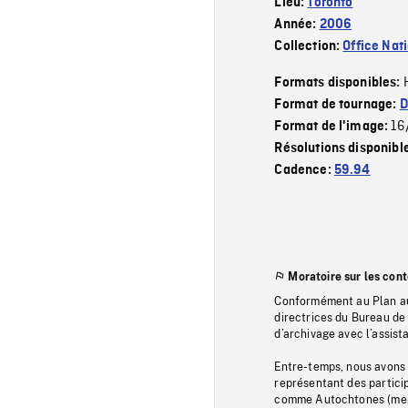
Lieu:
Toronto
Année:
2006
Collection:
Office Nat
Formats disponibles:
Format de tournage:
D
16
Format de l'image:
Résolutions disponibl
Cadence:
59.94
Moratoire sur les con
Conformément au Plan au
directrices du Bureau de 
d’archivage avec l’assi
Entre-temps, nous avons s
représentant des particip
comme Autochtones (memb