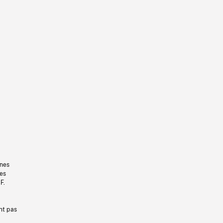
gnes
les
F.
nt pas