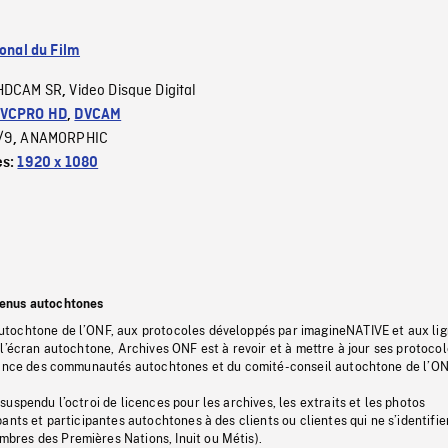
ional du Film
HDCAM SR
Video Disque Digital
,
VCPRO HD
,
DVCAM
/9
ANAMORPHIC
,
es:
1920 x 1080
tenus autochtones
tochtone de l’ONF, aux protocoles développés par imagineNATIVE et aux li
l’écran autochtone, Archives ONF est à revoir et à mettre à jour ses protoco
stance des communautés autochtones et du comité-conseil autochtone de l’ON
uspendu l’octroi de licences pour les archives, les extraits et les photos
ants et participantes autochtones à des clients ou clientes qui ne s’identifie
res des Premières Nations, Inuit ou Métis).