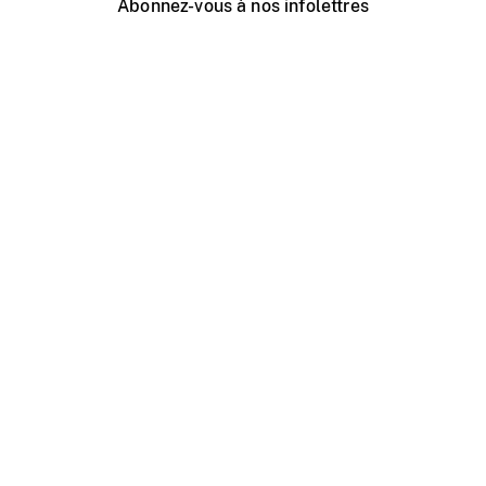
Abonnez-vous à nos infolettres
Événements ONF près de chez vous
Créer avec l’ONF
Organiser une projection publique
À propos de ce site
Centre d'aide
Contactez-nous
Espace Média
Emplois
ONF.ca
Production
Distribution
Éducation
Blogue ONF