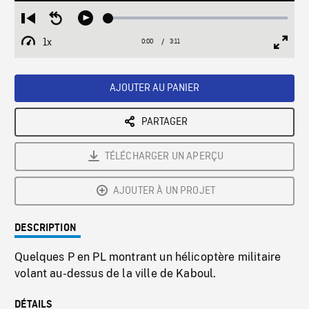
Loaded
:
Restart
Seek
Play
2.00%
from
backward
1x
0:00
Current
3:11
Duration
/
beginning
10
Playback
Full
Time
seconds
Rate
Scree
AJOUTER AU PANIER
PARTAGER
TÉLÉCHARGER UN APERÇU
AJOUTER À UN PROJET
DESCRIPTION
Quelques P en PL montrant un hélicoptère militaire
volant au-dessus de la ville de Kaboul.
DÉTAILS