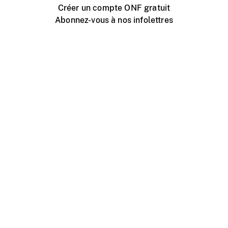
Créer un compte ONF gratuit
Abonnez-vous à nos infolettres
Événements ONF près de chez vous
Créer avec l’ONF
Organiser une projection publique
À propos de ce site
Centre d'aide
Contactez-nous
Espace Média
Emplois
ONF.ca
Production
Distribution
Éducation
Blogue ONF