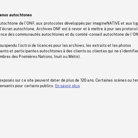
tenus autochtones
tochtone de l’ONF, aux protocoles développés par imagineNATIVE et aux li
l’écran autochtone, Archives ONF est à revoir et à mettre à jour ses protoco
stance des communautés autochtones et du comité-conseil autochtone de l’ON
uspendu l’octroi de licences pour les archives, les extraits et les photos
ants et participantes autochtones à des clients ou clientes qui ne s’identifie
res des Premières Nations, Inuit ou Métis).
 exposés sur ce site peuvent dater de plus de 120 ans. Certaines scènes ou t
fensants pour certains publics.
En savoir plus