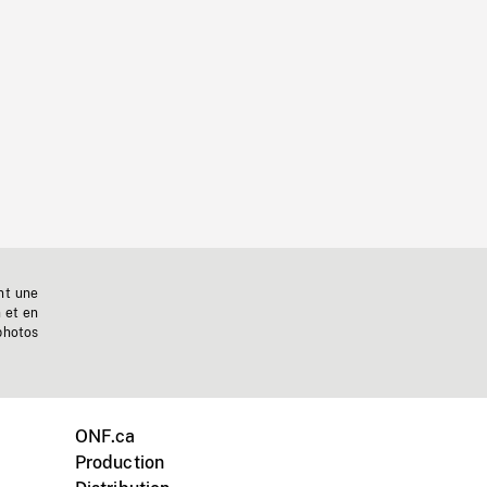
nt une
n et en
photos
ONF.ca
Production