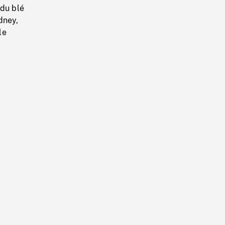
 du blé
dney,
le