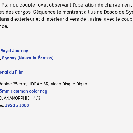
. Plan du couple royal observant l'opération de chargement
les des cargos. Séquence le montrant à l'usine Dosco de Sy
ns d'extérieur et d'intérieur divers de l'usine, avec le coup
nce.
:
Royal Journey
)
,
Sydney (Nouvelle-Écosse)
ional du Film
Bobine 35 mm
HDCAM SR
Video Disque Digital
,
,
5mm eastman color neg
3
ANAMORPHIC_4/3
,
es:
1920 x 1080