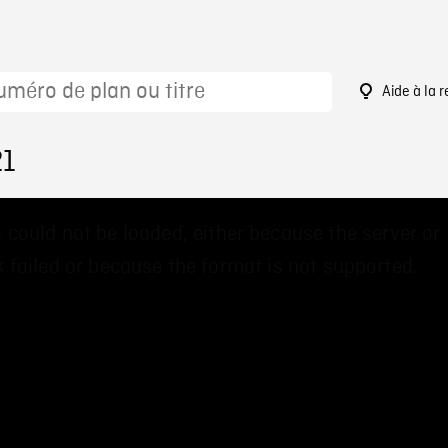
Aide à la 
21
 could not be loaded, either because the server or
 failed or because the format is not supported.