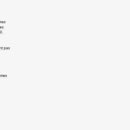
gnes
les
F.
nt pas
ermes