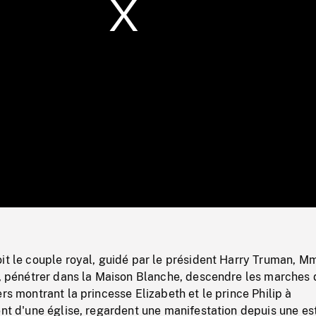
/
Loaded
:
Mute
0%
it le couple royal, guidé par le président Harry Truman, M
le, pénétrer dans la Maison Blanche, descendre les marches 
ers montrant la princesse Elizabeth et le prince Philip à
ent d'une église, regardent une manifestation depuis une es