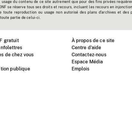
t usage du contenu de ce site autrement que pour des fins privées requière
'ONF se réserve tous ses droits et recours, incluant les recours en injonctio
e toute reproduction ou usage non autorisé des plans d'archives et des 
toute partie de celui-ci.
 gratuit
À propos de ce site
nfolettres
Centre d'aide
s de chez vous
Contactez-nous
Espace Média
tion publique
Emplois
Instagram
Vimeo
X
télé