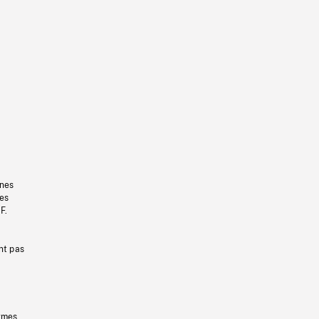
gnes
les
F.
nt pas
ermes