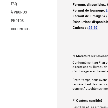
FAQ
Formats disponibles:
Format de tournage:
1
À PROPOS
4/
Format de l'image:
PHOTOS
Résolutions disponibl
Cadence:
29.97
DOCUMENTS
Moratoire sur les con
Conformément au Plan au
directrices du Bureau de 
d’archivage avec l’assi
Entre-temps, nous avons s
représentant des particip
comme Autochtones (memb
Contenu sensible?
Les films et les archives