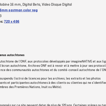
Bobine 16 mm
Digital Beta
Video Disque Digital
,
,
6mm eastman color neg
3
es:
720 x 486
tenus autochtones
tochtone de l’ONF, aux protocoles développés par imagineNATIVE et aux li
l’écran autochtone, Archives ONF est à revoir et à mettre à jour ses protoco
stance des communautés autochtones et du comité-conseil autochtone de l’ON
uspendu l’octroi de licences pour les archives, les extraits et les photos
ants et participantes autochtones à des clients ou clientes qui ne s’identifie
res des Premières Nations, Inuit ou Métis).
 exposés sur ce site peuvent dater de plus de 120 ans. Certaines scènes ou t