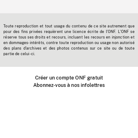
Toute reproduction et tout usage du contenu de ce site autrement que
pour des fins privées requièrent une licence écrite de l'ONF. L'ONF se
réserve tous ses droits et recours, incluant les recours en injonction et
en dommages-intérêts, contre toute reproduction ou usage non autorisé
des plans d'archives et des photos contenus sur ce site ou de toute
partie de celui-ci.
Créer un compte ONF gratuit
Abonnez-vous à nos infolettres
Événements ONF près de chez vous
Créer avec l’ONF
Organiser une projection publique
À propos de ce site
Centre d'aide