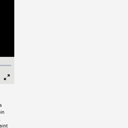
Full
Screen
a
ein
.
aint