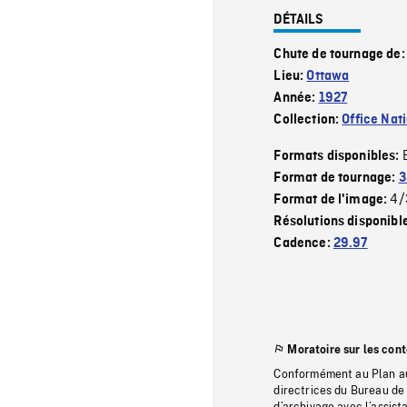
DÉTAILS
Chute de tournage de
Lieu:
Ottawa
Année:
1927
Collection:
Office Nat
Formats disponibles:
Format de tournage:
3
4/
Format de l'image:
Résolutions disponibl
Cadence:
29.97
Moratoire sur les con
Conformément au Plan au
directrices du Bureau de 
d’archivage avec l’assi