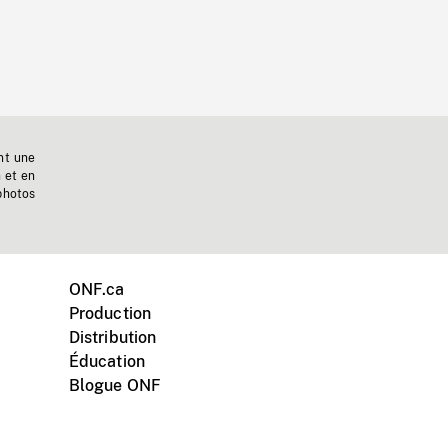
nt une
n et en
photos
ONF.ca
Production
Distribution
Éducation
Blogue ONF