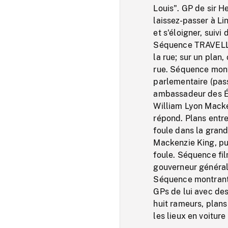
Louis". GP de sir H
laissez-passer à Li
et s'éloigner, suiv
Séquence TRAVELLIN
la rue; sur un plan
rue. Séquence montr
parlementaire (pass
ambassadeur des Ét
William Lyon Macken
répond. Plans entr
foule dans la gran
Mackenzie King, pui
foule. Séquence fi
gouverneur général 
Séquence montrant L
GPs de lui avec des 
huit rameurs, plans
les lieux en voiture