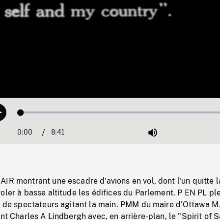
Loaded
:
Play
0.42%
0:00
Current
8:41
Duration
/
Mute
Time
IR montrant une escadre d'avions en vol, dont l'un quitte l
oler à basse altitude les édifices du Parlement. P EN PL pl
le de spectateurs agitant la main. PMM du maire d'Ottawa M
nt Charles A Lindbergh avec, en arrière-plan, le "Spirit of S