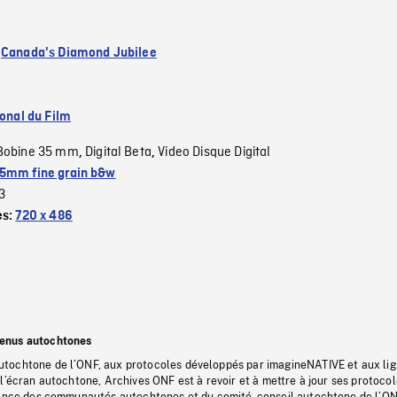
:
Canada's Diamond Jubilee
ional du Film
Bobine 35 mm
Digital Beta
Video Disque Digital
,
,
5mm fine grain b&w
3
es:
720 x 486
tenus autochtones
tochtone de l’ONF, aux protocoles développés par imagineNATIVE et aux li
l’écran autochtone, Archives ONF est à revoir et à mettre à jour ses protoco
stance des communautés autochtones et du comité-conseil autochtone de l’ON