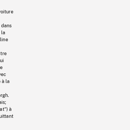
oiture
.
é dans
 la
line
tre
ui
ne
vec
 à la
ergh.
is;
at") à
uittant