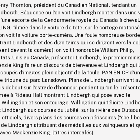
enry Thornton, président du Canadien National, tendant un
ndbergh. Séquence où l'on voit Lindbergh monter dans une v
i d'une escorte de la Gendarmerie royale du Canada à cheval
G, filmée dans la voiture de tête, sur le cortège motoris
, on voit la voiture porte-caméra. Une foule nombreuse borde
ant Lindbergh et des dignitaires qui se dirigent vers la col
ent devant la caméra); on voit l'honorable William Philip,
ats-Unis au Canada, présenter Lindbergh, le premier minis
zie King faire un discours de bienvenue et Lindbergh qui l
ecoupés d'images plein objectif de la foule. PAN EN CP d'u
de tribune du parc Lansdown. Plans de Lindbergh arrivant a
s debout sur l'estrade d'honneur pendant qu'on le présente
lmée à Rideau Hall montrant Lindbergh qui pose avec le
Willingdon et son entourage, Willingdon qui félicite Lindb
indbergh aux courses du Jubilé, sur la rivière des Outaoua
officiels, divers plans des courses en périssoires ("shell bo
 de Lindbergh attribuant des médailles aux vainqueurs et q
 avec Mackenzie King. [titres intercalés]