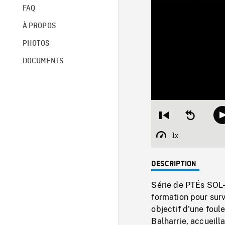
FAQ
À PROPOS
PHOTOS
DOCUMENTS
Restart
Seek
from
backward
beginning
10
1x
Playback
seconds
Rate
DESCRIPTION
Série de PTÉs SOL-A
formation pour surv
objectif d'une fou
Balharrie, accueilla