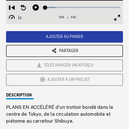
Loaded
:
Restart
Seek
Play
13.51%
from
backward
1x
0:00
Current
0:30
Duration
/
beginning
10
Playback
Full
Time
seconds
Rate
Scree
AJOUTER AU PANIER
PARTAGER
TÉLÉCHARGER UN APERÇU
AJOUTER À UN PROJET
DESCRIPTION
PLANS EN ACCÉLÉRÉ d'un trottoir bondé dans le
centre de Tokyo, de la circulation automobile et
piétonne au carrefour Shibuya.