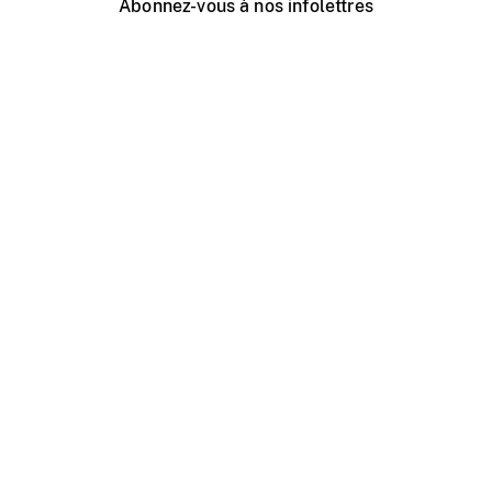
Abonnez-vous à nos infolettres
Événements ONF près de chez vous
Créer avec l’ONF
Organiser une projection publique
À propos de ce site
Centre d'aide
Contactez-nous
Espace Média
Emplois
ONF.ca
Production
Distribution
Éducation
Blogue ONF