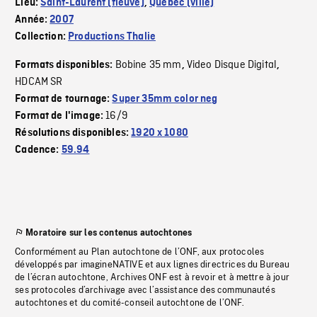
Lieu:
Saint-Laurent (fleuve)
,
Québec (ville)
Année:
2007
Collection:
Productions Thalie
Bobine 35 mm
Video Disque Digital
Formats disponibles:
,
,
HDCAM SR
Format de tournage:
Super 35mm color neg
16/9
Format de l'image:
Résolutions disponibles:
1920 x 1080
Cadence:
59.94
Moratoire sur les contenus autochtones
Conformément au Plan autochtone de l’ONF, aux protocoles
développés par imagineNATIVE et aux lignes directrices du Bureau
de l’écran autochtone, Archives ONF est à revoir et à mettre à jour
ses protocoles d’archivage avec l’assistance des communautés
autochtones et du comité-conseil autochtone de l’ONF.