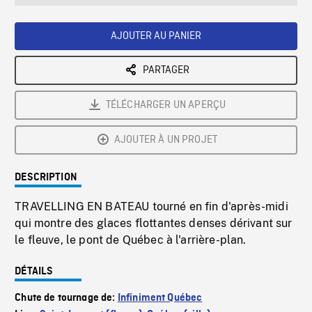
seconds
Rate
Scree
AJOUTER AU PANIER
PARTAGER
TÉLÉCHARGER UN APERÇU
AJOUTER À UN PROJET
DESCRIPTION
TRAVELLING EN BATEAU tourné en fin d'après-midi
qui montre des glaces flottantes denses dérivant sur
le fleuve, le pont de Québec à l'arrière-plan.
DÉTAILS
Chute de tournage de:
Infiniment Québec