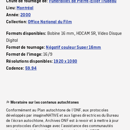
Chute de tournage de:
Funerailles de Pierre-Elliot Trudeau
Lieu:
Montréal
Année:
2000
Collection:
Office National du Film
Bobine 16 mm
HDCAM SR
Video Disque
Formats disponibles:
,
,
Digital
Format de tournage:
Négatif couleur Super 16mm
16/9
Format de l'image:
Résolutions disponibles:
1920 x 1080
Cadence:
59.94
Moratoire sur les contenus autochtones
Conformément au Plan autochtone de l’ONF, aux protocoles
développés par imagineNATIVE et aux lignes directrices du Bureau
de l’écran autochtone, Archives ONF est à revoir et à mettre à jour
ses protocoles d’archivage avec l’assistance des communautés