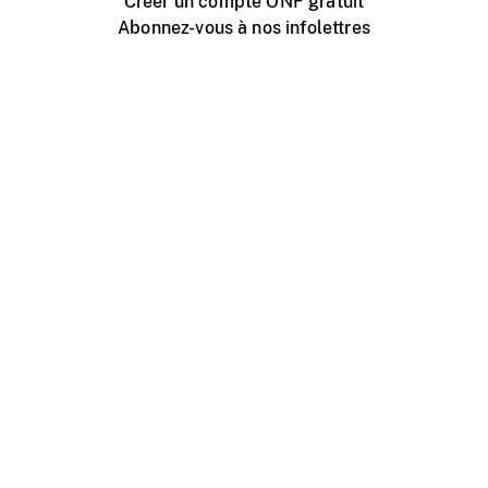
Créer un compte ONF gratuit
Abonnez-vous à nos infolettres
Événements ONF près de chez vous
Créer avec l’ONF
Organiser une projection publique
À propos de ce site
Centre d'aide
Contactez-nous
Espace Média
Emplois
ONF.ca
Production
Distribution
Éducation
Blogue ONF