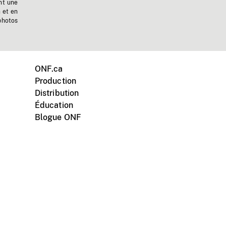
nt une
n et en
photos
ONF.ca
Production
Distribution
Éducation
Blogue ONF