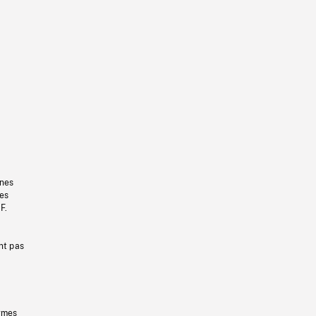
gnes
les
F.
nt pas
ermes