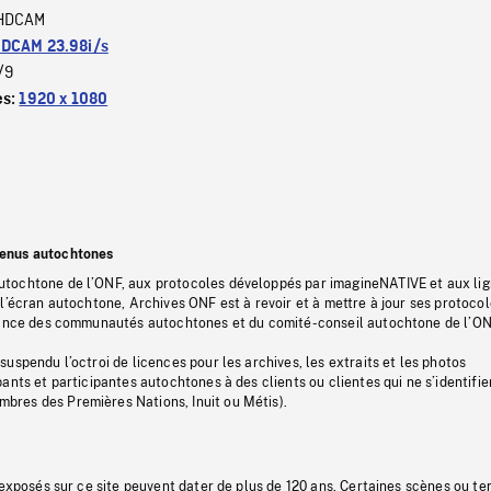
HDCAM
DCAM 23.98i/s
/9
es:
1920 x 1080
tenus autochtones
tochtone de l’ONF, aux protocoles développés par imagineNATIVE et aux li
l’écran autochtone, Archives ONF est à revoir et à mettre à jour ses protoco
stance des communautés autochtones et du comité-conseil autochtone de l’ON
uspendu l’octroi de licences pour les archives, les extraits et les photos
ants et participantes autochtones à des clients ou clientes qui ne s’identifie
res des Premières Nations, Inuit ou Métis).
 exposés sur ce site peuvent dater de plus de 120 ans. Certaines scènes ou t