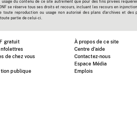
t usage du contenu de ce site autrement que pour des fins privées requière
'ONF se réserve tous ses droits et recours, incluant les recours en injonctio
e toute reproduction ou usage non autorisé des plans d'archives et des 
toute partie de celui-ci.
 gratuit
À propos de ce site
nfolettres
Centre d'aide
s de chez vous
Contactez-nous
Espace Média
tion publique
Emplois
Instagram
Vimeo
X
télé