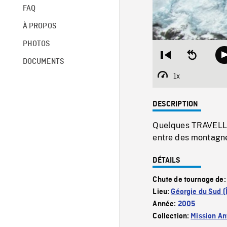
FAQ
À PROPOS
PHOTOS
Restart
Seek
DOCUMENTS
from
backward
beginning
10
1x
Playback
seconds
Rate
DESCRIPTION
Quelques TRAVELLI
entre des montagne
DÉTAILS
Chute de tournage de
Lieu:
Géorgie du Sud (Î
Année:
2005
Collection:
Mission Ant