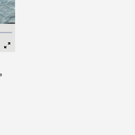
Full
Screen
e