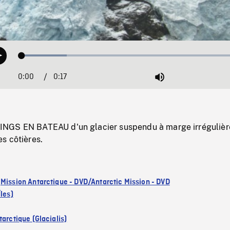
Loaded
:
Play
19.52%
0:00
Current
0:17
Duration
/
Mute
Time
NGS EN BATEAU d'un glacier suspendu à marge irrégulièr
s côtières.
:
Mission Antarctique - DVD/Antarctic Mission - DVD
les)
arctique (Glacialis)