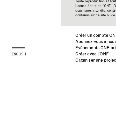
Toute reproduction et tou
licence écrite de l'ONF. L
dommages-intérêts, contr
contenus sur ce site ou de 
Créer un compte ONF
Abonnez-vous à nos i
Événements ONF prè
Créer avec l’ONF
ENGLISH
Organiser une projec
Facebook
Youtube
L'ONF sur mobile et 