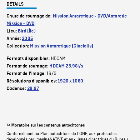
DÉTAILS
Chute de tournage de:
Mission Antarctique - DVD/Antarctic
Mission - DVD
Lieu:
Bird (Île)
Année:
2005
Collection:
Mission Antarctique (Glacialis)
HDCAM
Formats disponibles:
Format de tournage:
HDCAM 23.98i/s
16/9
Format de l'image:
Résolutions disponibles:
1920 x 1080
Cadence:
29.97
Moratoire sur les contenus autochtones
Conformément au Plan autochtone de l’ONF, aux protocoles
développés par imagineNATIVE et aux lignes directrices du Bureau