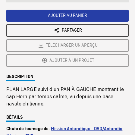
seconds
Rate
Scree
AJOUTER AU PANIER
PARTAGER
TÉLÉCHARGER UN APERÇU
AJOUTER À UN PROJET
DESCRIPTION
PLAN LARGE suivi d'un PAN À GAUCHE montrant le
cap Horn par temps calme, vu depuis une base
navale chilienne.
DÉTAILS
Chute de tournage de:
Mission Antarctique - DVD/Antarctic