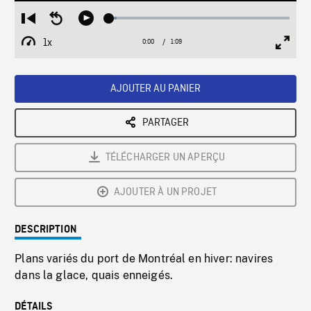
Loaded
:
Restart
Seek
Play
4.32%
from
backward
1x
0:00
Current
1:09
Duration
/
beginning
10
Playback
Full
Time
seconds
Rate
Scree
AJOUTER AU PANIER
PARTAGER
TÉLÉCHARGER UN APERÇU
AJOUTER À UN PROJET
DESCRIPTION
Plans variés du port de Montréal en hiver: navires
dans la glace, quais enneigés.
DÉTAILS