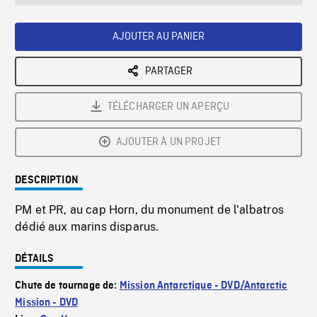
seconds
Rate
Scree
AJOUTER AU PANIER
PARTAGER
TÉLÉCHARGER UN APERÇU
AJOUTER À UN PROJET
DESCRIPTION
PM et PR, au cap Horn, du monument de l'albatros
dédié aux marins disparus.
DÉTAILS
Chute de tournage de:
Mission Antarctique - DVD/Antarctic
Mission - DVD