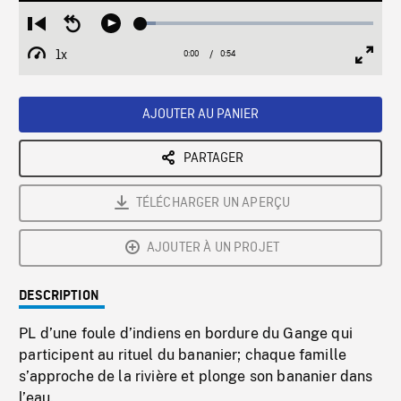
Loaded
:
Restart
Seek
Play
6.39%
from
backward
1x
0:00
Current
0:54
Duration
/
beginning
10
Playback
Full
Time
seconds
Rate
Scree
AJOUTER AU PANIER
PARTAGER
TÉLÉCHARGER UN APERÇU
AJOUTER À UN PROJET
DESCRIPTION
PL d’une foule d’indiens en bordure du Gange qui
participent au rituel du bananier; chaque famille
s’approche de la rivière et plonge son bananier dans
l’eau.