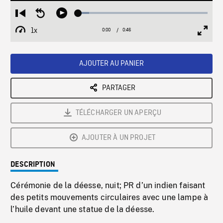
Loaded
:
Restart
Seek
Play
8.35%
from
backward
1x
0:00
Current
0:46
Duration
/
beginning
10
Playback
Full
Time
seconds
Rate
Scree
AJOUTER AU PANIER
PARTAGER
TÉLÉCHARGER UN APERÇU
AJOUTER À UN PROJET
DESCRIPTION
Cérémonie de la déesse, nuit; PR d’un indien faisant
des petits mouvements circulaires avec une lampe à
l’huile devant une statue de la déesse.