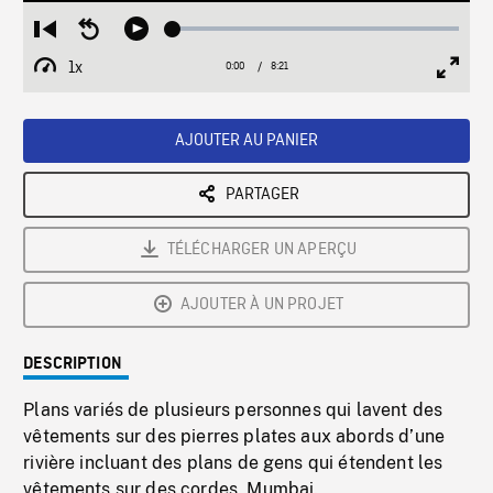
Loaded
:
Restart
Seek
Play
0.45%
from
backward
1x
0:00
Current
8:21
Duration
/
beginning
10
Playback
Full
Time
seconds
Rate
Scree
AJOUTER AU PANIER
PARTAGER
TÉLÉCHARGER UN APERÇU
AJOUTER À UN PROJET
DESCRIPTION
Plans variés de plusieurs personnes qui lavent des
vêtements sur des pierres plates aux abords d’une
rivière incluant des plans de gens qui étendent les
vêtements sur des cordes, Mumbai.