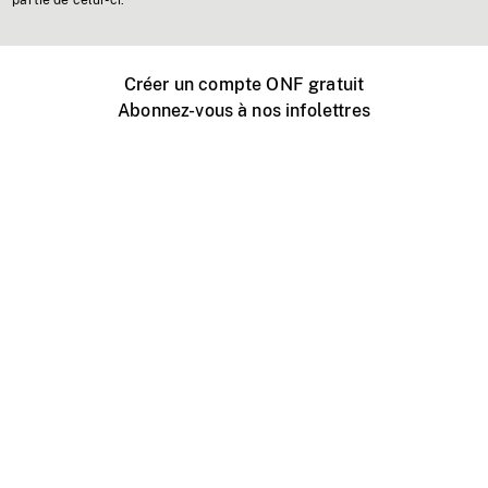
partie de celui-ci.
Créer un compte ONF gratuit
Abonnez-vous à nos infolettres
Événements ONF près de chez vous
Créer avec l’ONF
Organiser une projection publique
À propos de ce site
Centre d'aide
Contactez-nous
Espace Média
Emplois
ONF.ca
Production