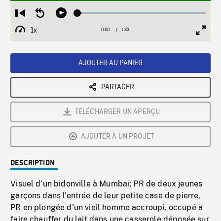
Loaded
:
Restart
Seek
Play
3.30%
from
backward
1x
0:00
Current
1:33
Duration
/
beginning
10
Playback
Full
Time
seconds
Rate
Scree
AJOUTER AU PANIER
PARTAGER
TÉLÉCHARGER UN APERÇU
AJOUTER À UN PROJET
DESCRIPTION
Visuel d’un bidonville à Mumbai; PR de deux jeunes
garçons dans l’entrée de leur petite case de pierre,
PR en plongée d’un vieil homme accroupi, occupé à
faire chauffer du lait dans une casserole déposée sur