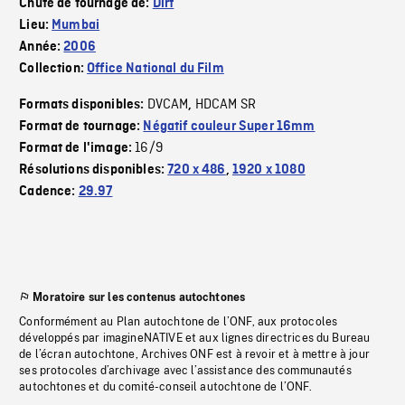
Chute de tournage de:
Dirt
Lieu:
Mumbai
Année:
2006
Collection:
Office National du Film
DVCAM
HDCAM SR
Formats disponibles:
,
Format de tournage:
Négatif couleur Super 16mm
16/9
Format de l'image:
Résolutions disponibles:
720 x 486
,
1920 x 1080
Cadence:
29.97
Moratoire sur les contenus autochtones
Conformément au Plan autochtone de l’ONF, aux protocoles
développés par imagineNATIVE et aux lignes directrices du Bureau
de l’écran autochtone, Archives ONF est à revoir et à mettre à jour
ses protocoles d’archivage avec l’assistance des communautés
autochtones et du comité-conseil autochtone de l’ONF.