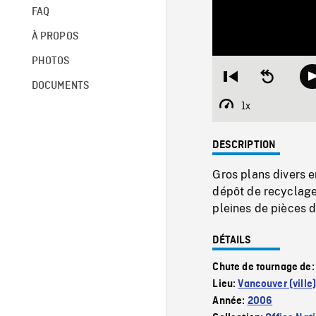
FAQ
À PROPOS
PHOTOS
Restart
Seek
DOCUMENTS
from
backward
beginning
10
1x
Playback
seconds
Rate
DESCRIPTION
Gros plans divers 
dépôt de recyclage
pleines de pièces d
DÉTAILS
Chute de tournage de
Lieu:
Vancouver (ville
Année:
2006