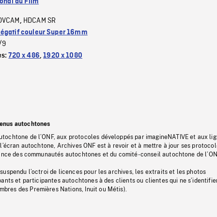
ional du Film
DVCAM
HDCAM SR
,
égatif couleur Super 16mm
/9
es:
720 x 486
,
1920 x 1080
tenus autochtones
tochtone de l’ONF, aux protocoles développés par imagineNATIVE et aux li
l’écran autochtone, Archives ONF est à revoir et à mettre à jour ses protoco
stance des communautés autochtones et du comité-conseil autochtone de l’ON
uspendu l’octroi de licences pour les archives, les extraits et les photos
ants et participantes autochtones à des clients ou clientes qui ne s’identifie
res des Premières Nations, Inuit ou Métis).