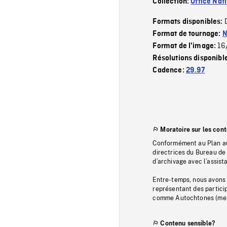
Collection:
Office Nat
Formats disponibles:
Format de tournage:
N
16
Format de l'image:
Résolutions disponibl
Cadence:
29.97
Moratoire sur les con
Conformément au Plan au
directrices du Bureau de 
d’archivage avec l’assi
Entre-temps, nous avons s
représentant des particip
comme Autochtones (memb
Contenu sensible?