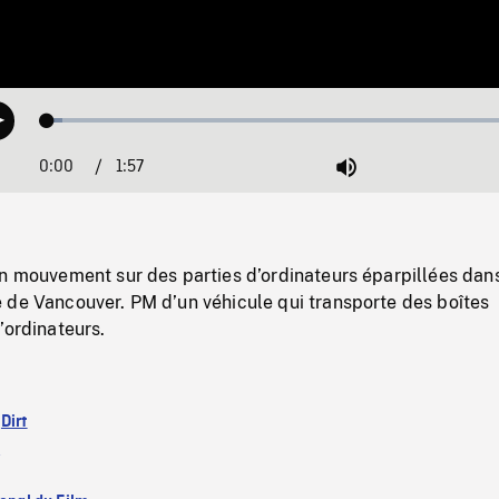
Loaded
:
Play
3.10%
0:00
Current
1:57
Duration
/
Mute
Time
en mouvement sur des parties d’ordinateurs éparpillées dan
 de Vancouver. PM d’un véhicule qui transporte des boîtes
’ordinateurs.
:
Dirt
)