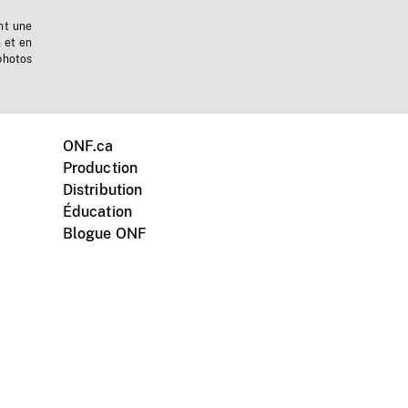
nt une
n et en
photos
ONF.ca
Production
Distribution
Éducation
Blogue ONF