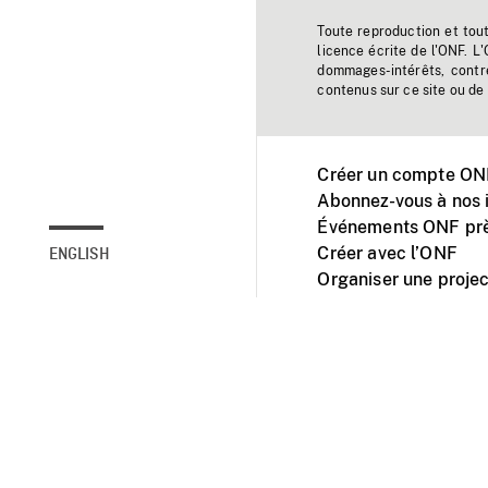
Toute reproduction et tou
licence écrite de l'ONF. L
dommages-intérêts, contr
contenus sur ce site ou de 
Créer un compte ONF
Abonnez-vous à nos i
Événements ONF prè
Créer avec l’ONF
ENGLISH
Organiser une projec
Facebook
Youtube
L'ONF sur mobile et 