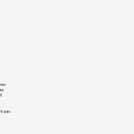
gnes
les
F.
nt pas