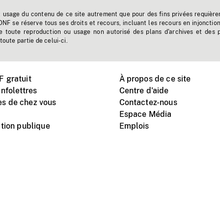
t usage du contenu de ce site autrement que pour des fins privées requière
'ONF se réserve tous ses droits et recours, incluant les recours en injonctio
e toute reproduction ou usage non autorisé des plans d'archives et des 
toute partie de celui-ci.
 gratuit
À propos de ce site
nfolettres
Centre d'aide
s de chez vous
Contactez-nous
Espace Média
tion publique
Emplois
Instagram
Vimeo
X
télé