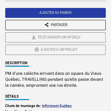
seconds
Rate
Scree
AJOUTER AU PANIER
PARTAGER
TÉLÉCHARGER UN APERÇU
AJOUTER À UN PROJET
DESCRIPTION
PM d'une calèche arrivant dans un square du Vieux-
Québec, TRAVELLING pendant qu'elle passe devant
la caméra, empruntant une rue étroite.
DÉTAILS
Chute de tournage de:
Infiniment Québec