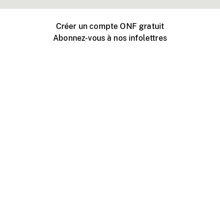
Créer un compte ONF gratuit
Abonnez-vous à nos infolettres
Événements ONF près de chez vous
Créer avec l’ONF
Organiser une projection publique
À propos de ce site
Centre d'aide
Contactez-nous
Espace Média
Emplois
ONF.ca
Production
Distribution