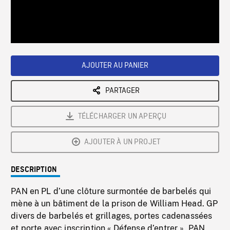
/
Loaded
:
Playback
0%
Rate
AJOUTER AU PANIER
PARTAGER
TÉLÉCHARGER UN APERÇU
AJOUTER À UN PROJET
DESCRIPTION
PAN en PL d’une clôture surmontée de barbelés qui
mène à un bâtiment de la prison de William Head. GP
divers de barbelés et grillages, portes cadenassées
et porte avec inscription « Défense d’entrer ». PAN