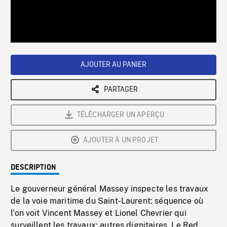
/
Loaded
:
Playback
0%
Rate
AJOUTER AU PANIER
PARTAGER
TÉLÉCHARGER UN APERÇU
AJOUTER À UN PROJET
DESCRIPTION
Le gouverneur général Massey inspecte les travaux
de la voie maritime du Saint-Laurent: séquence où
l'on voit Vincent Massey et Lionel Chevrier qui
surveillent les travaux; autres dignitaires. Le Red