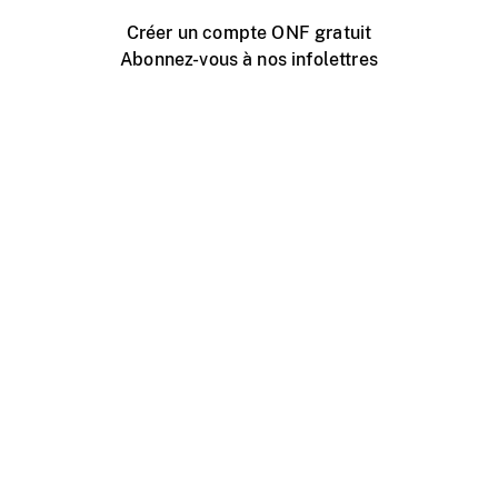
Créer un compte ONF gratuit
Abonnez-vous à nos infolettres
Événements ONF près de chez vous
Créer avec l’ONF
Organiser une projection publique
À propos de ce site
Centre d'aide
Contactez-nous
Espace Média
Emplois
ONF.ca
Production
Distribution
Éducation