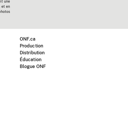
nt une
n et en
photos
ONF.ca
Production
Distribution
Éducation
Blogue ONF