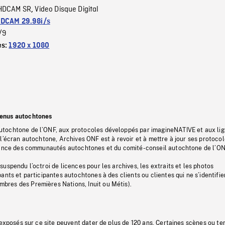
HDCAM SR
Video Disque Digital
,
DCAM 29.98i/s
/9
es:
1920 x 1080
tenus autochtones
tochtone de l’ONF, aux protocoles développés par imagineNATIVE et aux li
l’écran autochtone, Archives ONF est à revoir et à mettre à jour ses protoco
stance des communautés autochtones et du comité-conseil autochtone de l’ON
uspendu l’octroi de licences pour les archives, les extraits et les photos
ants et participantes autochtones à des clients ou clientes qui ne s’identifie
res des Premières Nations, Inuit ou Métis).
 exposés sur ce site peuvent dater de plus de 120 ans. Certaines scènes ou t