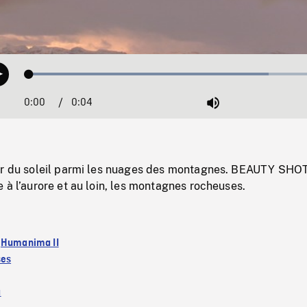
Loaded
:
Play
78.40%
0:00
Current
0:04
Duration
/
Mute
Time
er du soleil parmi les nuages des montagnes. BEAUTY SHO
 à l’aurore et au loin, les montagnes rocheuses.
:
Humanima II
ses
a