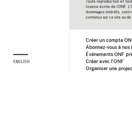
Toute reproduction et tou
licence écrite de l'ONF. L
dommages-intérêts, contr
contenus sur ce site ou de 
Créer un compte ONF
Abonnez-vous à nos i
Événements ONF prè
Créer avec l’ONF
ENGLISH
Organiser une projec
Facebook
Youtube
L'ONF sur mobile et 