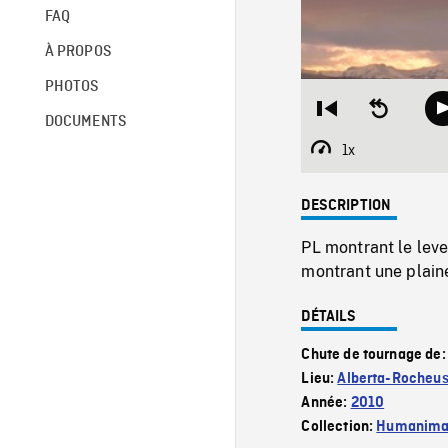
FAQ
À PROPOS
PHOTOS
Restart
Seek
DOCUMENTS
from
backward
beginning
10
1x
Playback
seconds
Rate
DESCRIPTION
PL montrant le lev
montrant une plaine
DÉTAILS
Chute de tournage de
Lieu:
Alberta-Rocheu
Année:
2010
Collection:
Humanim