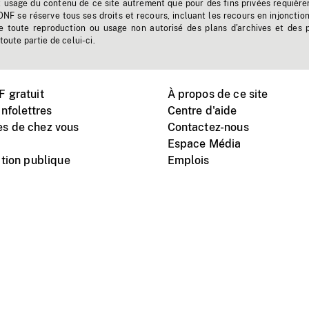
t usage du contenu de ce site autrement que pour des fins privées requière
'ONF se réserve tous ses droits et recours, incluant les recours en injonctio
e toute reproduction ou usage non autorisé des plans d'archives et des 
toute partie de celui-ci.
 gratuit
À propos de ce site
nfolettres
Centre d'aide
s de chez vous
Contactez-nous
Espace Média
tion publique
Emplois
Instagram
Vimeo
X
télé