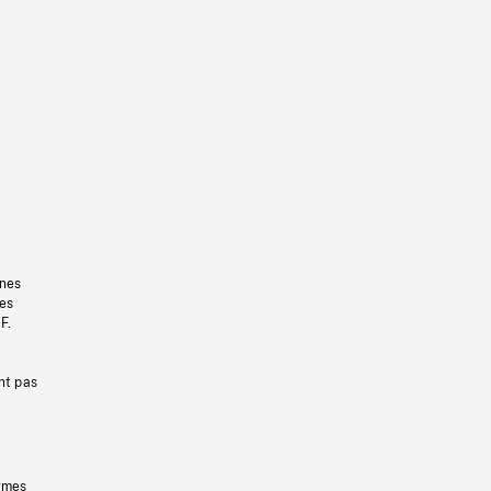
gnes
les
F.
nt pas
ermes