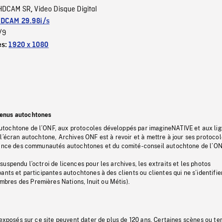
HDCAM SR
Video Disque Digital
,
DCAM 29.98i/s
/9
es:
1920 x 1080
tenus autochtones
tochtone de l’ONF, aux protocoles développés par imagineNATIVE et aux li
l’écran autochtone, Archives ONF est à revoir et à mettre à jour ses protoco
stance des communautés autochtones et du comité-conseil autochtone de l’ON
uspendu l’octroi de licences pour les archives, les extraits et les photos
ants et participantes autochtones à des clients ou clientes qui ne s’identifie
res des Premières Nations, Inuit ou Métis).
 exposés sur ce site peuvent dater de plus de 120 ans. Certaines scènes ou t