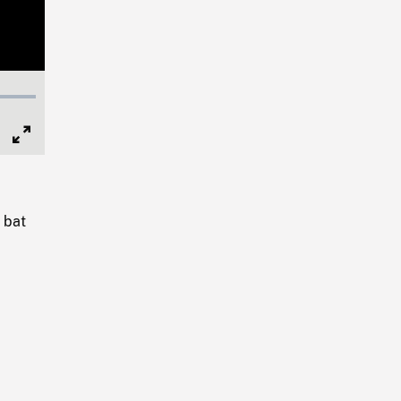
Full
Screen
 bat