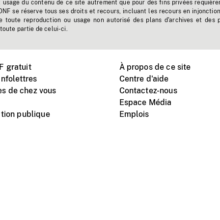
t usage du contenu de ce site autrement que pour des fins privées requière
'ONF se réserve tous ses droits et recours, incluant les recours en injonctio
e toute reproduction ou usage non autorisé des plans d'archives et des 
toute partie de celui-ci.
 gratuit
À propos de ce site
nfolettres
Centre d'aide
s de chez vous
Contactez-nous
Espace Média
tion publique
Emplois
Instagram
Vimeo
X
télé