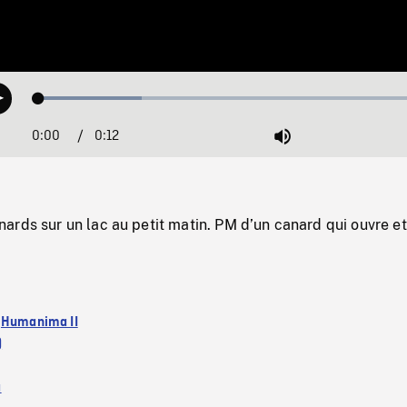
Loaded
:
Play
25.40%
0:00
Current
0:12
Duration
/
Mute
Time
rds sur un lac au petit matin. PM d’un canard qui ouvre et
:
Humanima II
)
a