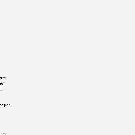
gnes
les
F.
nt pas
ermes