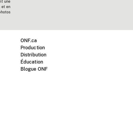
nt une
n et en
photos
ONF.ca
Production
Distribution
Éducation
Blogue ONF