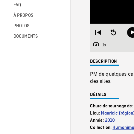
FAQ
À PROPOS
PHOTOS
Restart
Seek
DOCUMENTS
from
backward
beginning
10
1x
Playback
seconds
Rate
DESCRIPTION
PM de quelques cana
des ailes.
DÉTAILS
Chute de tournage de
Lieu:
Mauricie (région
Année:
2010
Collection:
Humanim