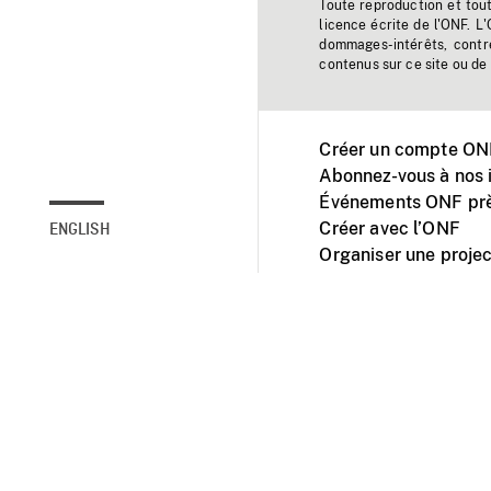
Toute reproduction et tou
licence écrite de l'ONF. L
dommages-intérêts, contr
contenus sur ce site ou de 
Créer un compte ONF
Abonnez-vous à nos i
Événements ONF prè
Créer avec l’ONF
ENGLISH
Organiser une projec
Facebook
Youtube
L'ONF sur mobile et 