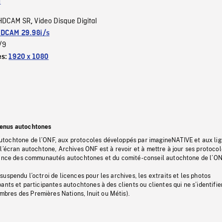
a
HDCAM SR
Video Disque Digital
,
DCAM 29.98i/s
/9
es:
1920 x 1080
tenus autochtones
tochtone de l’ONF, aux protocoles développés par imagineNATIVE et aux li
l’écran autochtone, Archives ONF est à revoir et à mettre à jour ses protoco
stance des communautés autochtones et du comité-conseil autochtone de l’ON
uspendu l’octroi de licences pour les archives, les extraits et les photos
ants et participantes autochtones à des clients ou clientes qui ne s’identifie
res des Premières Nations, Inuit ou Métis).