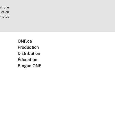
nt une
n et en
photos
ONF.ca
Production
Distribution
Éducation
Blogue ONF