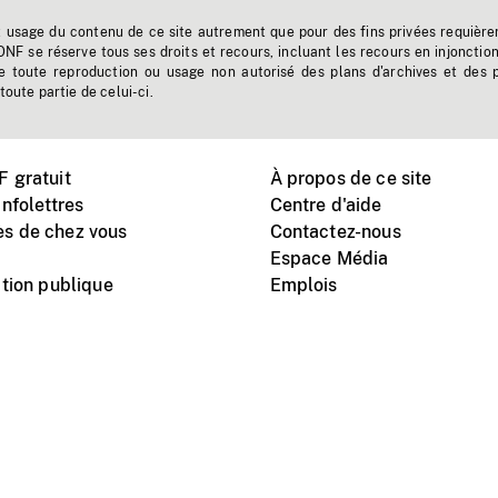
t usage du contenu de ce site autrement que pour des fins privées requière
'ONF se réserve tous ses droits et recours, incluant les recours en injonctio
e toute reproduction ou usage non autorisé des plans d'archives et des 
toute partie de celui-ci.
 gratuit
À propos de ce site
nfolettres
Centre d'aide
s de chez vous
Contactez-nous
Espace Média
tion publique
Emplois
Instagram
Vimeo
X
télé