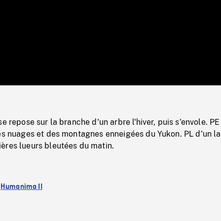
/
Loaded
:
Mute
0%
e repose sur la branche d'un arbre l'hiver, puis s'envole. PE
des nuages et des montagnes enneigées du Yukon. PL d'un la
ères lueurs bleutées du matin.
:
Humanima II