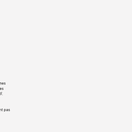
gnes
les
F.
nt pas