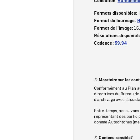
Collection:
Humanim
Formats disponibles:
Format de tournage:
H
16
Format de l'image:
Résolutions disponibl
Cadence:
59.94
Moratoire sur les con
Conformément au Plan au
directrices du Bureau de 
d’archivage avec l’assi
Entre-temps, nous avons s
représentant des particip
comme Autochtones (memb
Contenu sensible?