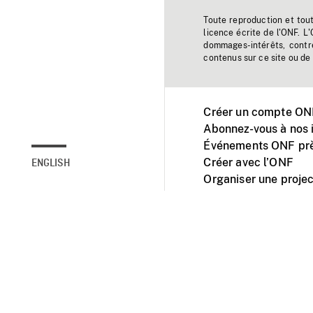
Toute reproduction et tou
licence écrite de l'ONF. L
dommages-intérêts, contr
contenus sur ce site ou de 
Créer un compte ONF
Abonnez-vous à nos i
Événements ONF prè
Créer avec l’ONF
ENGLISH
Organiser une projec
Facebook
Youtube
L'ONF sur mobile et 