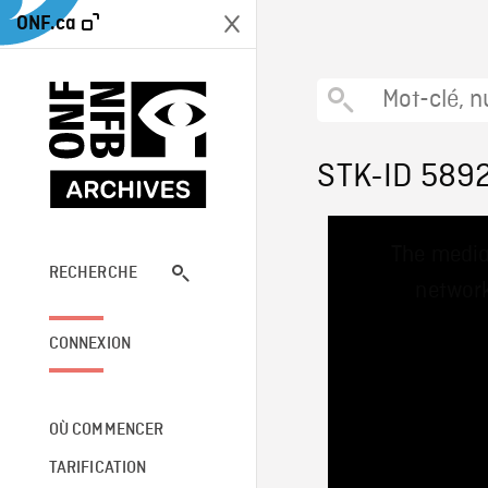
ONF.ca
STK-ID 589
This
The media
is
a
RECHERCHE
network
modal
window.
CONNEXION
OÙ COMMENCER
TARIFICATION