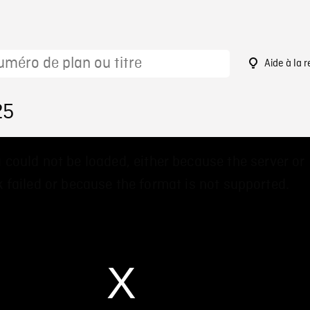
Aide à la 
25
 could not be loaded, either because the server or
 failed or because the format is not supported.