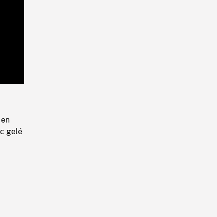
Playback
Rate
 en
c gelé