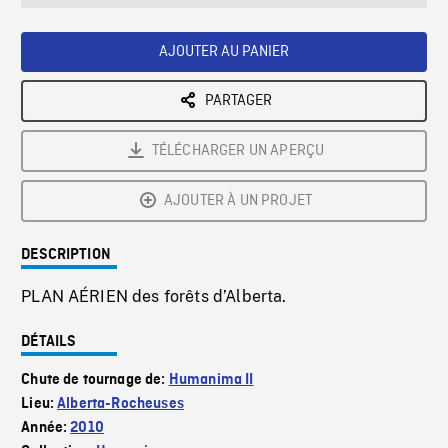
seconds
Rate
Scree
AJOUTER AU PANIER
PARTAGER
TÉLÉCHARGER UN APERÇU
AJOUTER À UN PROJET
DESCRIPTION
PLAN AÉRIEN des forêts d’Alberta.
DÉTAILS
Chute de tournage de:
Humanima II
Lieu:
Alberta-Rocheuses
Année:
2010