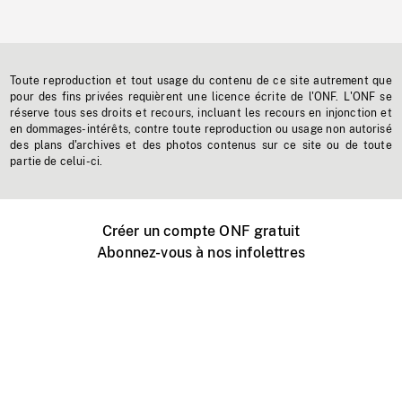
Toute reproduction et tout usage du contenu de ce site autrement que
pour des fins privées requièrent une licence écrite de l'ONF. L'ONF se
réserve tous ses droits et recours, incluant les recours en injonction et
en dommages-intérêts, contre toute reproduction ou usage non autorisé
des plans d'archives et des photos contenus sur ce site ou de toute
partie de celui-ci.
Créer un compte ONF gratuit
Abonnez-vous à nos infolettres
Événements ONF près de chez vous
Créer avec l’ONF
Organiser une projection publique
À propos de ce site