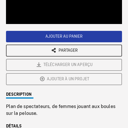
/
Loaded
:
Playback
0%
Rate
AJOUTER AU PANIER
PARTAGER
TÉLÉCHARGER UN APERÇU
AJOUTER À UN PROJET
DESCRIPTION
Plan de spectateurs, de femmes jouant aux boules
sur la pelouse.
DÉTAILS