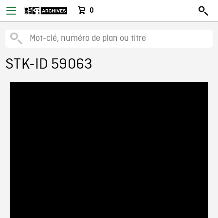
0
STK-ID 59063