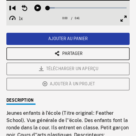
Loaded
:
Restart
Seek
Play
8.94%
from
backward
1x
0:00
Current
0:41
Duration
/
beginning
10
Playback
Full
Time
seconds
Rate
Scree
AJOUTER AU PANIER
PARTAGER
TÉLÉCHARGER UN APERÇU
AJOUTER À UN PROJET
DESCRIPTION
Jeunes enfants à l'école (Titre original: Feather
School). Vue générale de l''école. Des enfants font la
ronde dans la cour. Ils entrent en classe. Petit garçon
noir. Cours d''arts plastiques. Descripteurs: