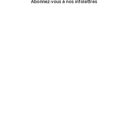
Abonnez-vous à nos infolettres
Événements ONF près de chez vous
Créer avec l’ONF
Organiser une projection publique
À propos de ce site
Centre d'aide
Contactez-nous
Espace Média
Emplois
ONF.ca
Production
Distribution
Éducation
Blogue ONF