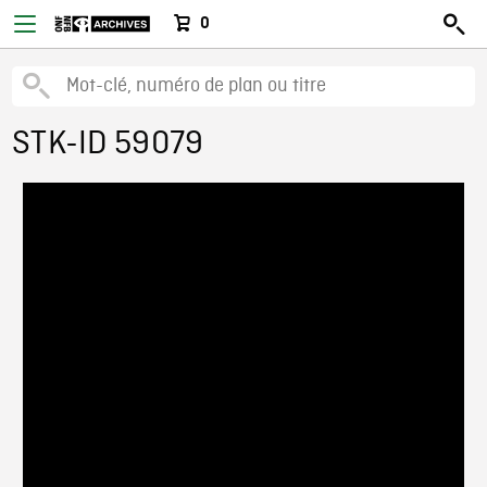
0
STK-ID 59079