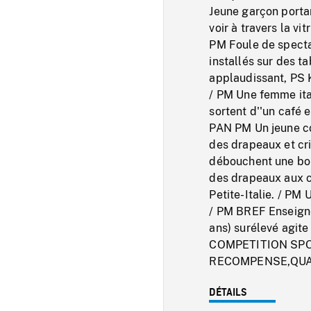
Jeune garçon portan
voir à travers la vi
PM Foule de spectat
installés sur des t
applaudissant, PS K
/ PM Une femme itali
sortent d''un café 
PAN PM Un jeune cou
des drapeaux et cri
débouchent une bou
des drapeaux aux cou
Petite-Italie. / PM U
/ PM BREF Enseigne
ans) surélevé agite
COMPETITION SPOR
RECOMPENSE,QUA
DÉTAILS