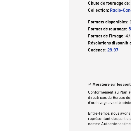
Chute de tournage de
Collection:
Radio-Can
Formats disponibles:
Format de tournage:
B
4/
Format de l'image:
Résolutions disponibl
Cadence:
29.97
Moratoire sur les con
Conformément au Plan au
directrices du Bureau de 
d’archivage avec l’assi
Entre-temps, nous avons s
représentant des particip
comme Autochtones (memb