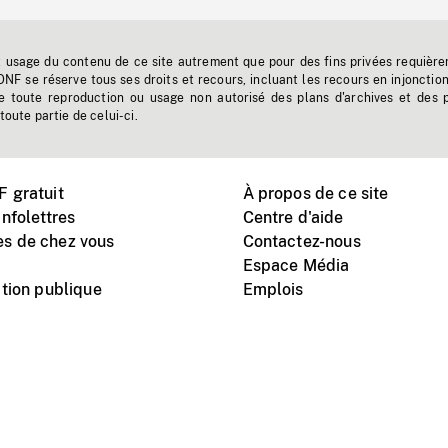
t usage du contenu de ce site autrement que pour des fins privées requière
'ONF se réserve tous ses droits et recours, incluant les recours en injonctio
e toute reproduction ou usage non autorisé des plans d'archives et des 
toute partie de celui-ci.
 gratuit
À propos de ce site
nfolettres
Centre d'aide
s de chez vous
Contactez-nous
Espace Média
tion publique
Emplois
Instagram
Vimeo
X
télé