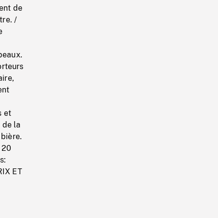
ient de
re. /
e
apeaux.
orteurs
ire,
ent
 et
 de la
 bière.
n 20
s:
RIX ET