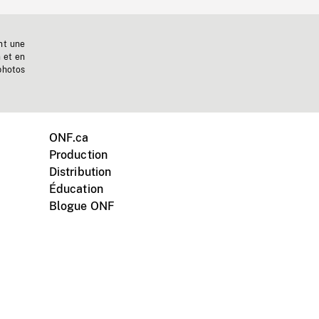
nt une
n et en
photos
ONF.ca
Production
Distribution
Éducation
Blogue ONF