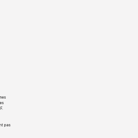
gnes
les
F.
nt pas