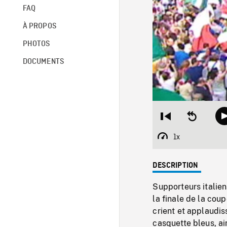
FAQ
À PROPOS
PHOTOS
DOCUMENTS
Restart
Seek
from
backward
beginning
10
1x
Playback
seconds
Rate
DESCRIPTION
Supporteurs italiens
la finale de la cou
crient et applaudis
casquette bleus, ai