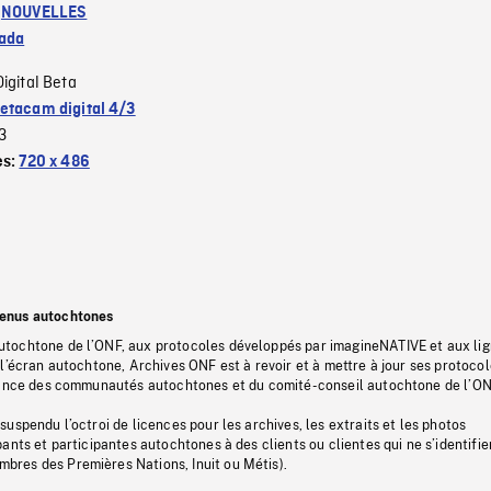
:
NOUVELLES
ada
Digital Beta
etacam digital 4/3
3
es:
720 x 486
tenus autochtones
tochtone de l’ONF, aux protocoles développés par imagineNATIVE et aux li
l’écran autochtone, Archives ONF est à revoir et à mettre à jour ses protoco
stance des communautés autochtones et du comité-conseil autochtone de l’ON
uspendu l’octroi de licences pour les archives, les extraits et les photos
ants et participantes autochtones à des clients ou clientes qui ne s’identifie
res des Premières Nations, Inuit ou Métis).