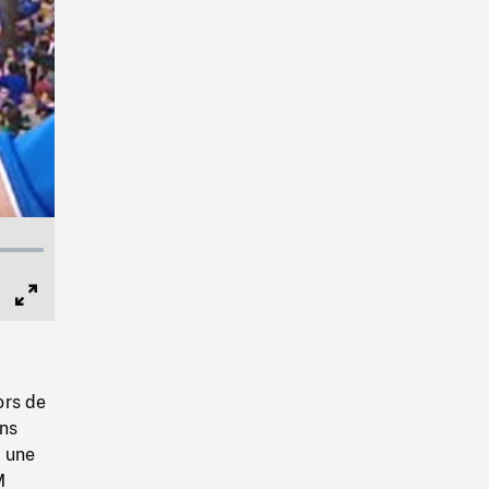
Full
Screen
ors de
ens
t une
M