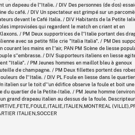
t un dapeau de l''Italie. / DIV Des personnes (de dos) essa
trine du café. / DIV Un spectateur est grimpé sur un parcomèt
eurs devant le Café Italia. / DIV Habitants de la Petite Iali
ables improvisées qui regardent le match en criant et en
laxons. / PM Deux supportrices de l''Italie portant des dr
enne avec sa petite fille crie "Italia Italia". / PM Des supp
en courant les mains en l''air, PAN PM Scène de liesse popula
ple s''embrasse. / DIV Supporteurs italiens en liesse agit
ent "Italia". / PM Jeunes hommes en maillot bleu à genoux
teille de champagne. / PM Deux fillettes portent des robes
leurs de l''Italie. / DIV PL Foule en liesse dans le quartier
n italien sur le toit d''un édifice observe la foule et boit une
 du quartier de la Petite-Italie. / PM Jeune homme (enviro
 un grand drapeau italien au dessus de la foule. Descripteur
TIVE,FETE,FOULE,ITALIE,ITALIEN,MONTREAL (VILLE),P
RTIER ITALIEN,SOCCER