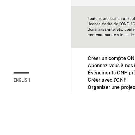
Toute reproduction et tou
licence écrite de l'ONF. L
dommages-intérêts, contr
contenus sur ce site ou de 
Créer un compte ONF
Abonnez-vous à nos i
Événements ONF prè
Créer avec l’ONF
ENGLISH
Organiser une projec
Facebook
Youtube
L'ONF sur mobile et 