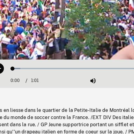
Loaded
:
Play
5.77%
0:00
Current
1:01
Duration
/
Mute
Time
 en liesse dans le quartier de la Petite-Italie de Montréal l
pe du monde de soccer contre la France. /EXT DIV Des itali
sent dans la rue. / GP Jeune supportrice portant un sifflet e
nsi qu''un drapeau italien en forme de coeur sur la joue. / P