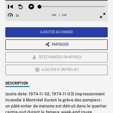
Loaded
:
Restart
Seek
Play
1.86%
from
backward
1x
0:00
Current
3:29
Duration
/
beginning
10
Playback
Full
Time
seconds
Rate
Scree
AJOUTER AU PANIER
PARTAGER
TÉLÉCHARGER UN APERÇU
AJOUTER À UN PROJET
DESCRIPTION
(autre date: 1974-11-02, 1974-11-03) Impressionnant
incendie à Montréal durant la grève des pompiers :
un pâté entier de maisons est détruit dans le quartier
centre-sud durant le fameux week-end rouge.