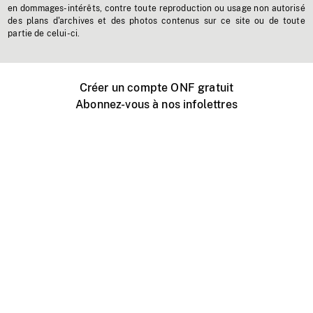
en dommages-intérêts, contre toute reproduction ou usage non autorisé
des plans d'archives et des photos contenus sur ce site ou de toute
partie de celui-ci.
Créer un compte ONF gratuit
Abonnez-vous à nos infolettres
Événements ONF près de chez vous
Créer avec l’ONF
Organiser une projection publique
À propos de ce site
Centre d'aide
Contactez-nous
Espace Média
Emplois