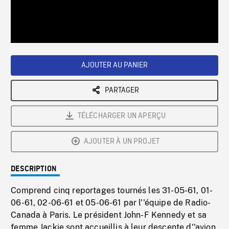
/
Loaded
:
Playback
0%
Rate
AJOUTER AU PANIER
PARTAGER
TÉLÉCHARGER UN APERÇU
AJOUTER À UN PROJET
DESCRIPTION
Comprend cinq reportages tournés les 31-05-61, 01-
06-61, 02-06-61 et 05-06-61 par l''équipe de Radio-
Canada à Paris. Le président John-F Kennedy et sa
femme Jackie sont accueillis à leur descente d''avion