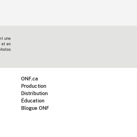
nt une
n et en
photos
ONF.ca
Production
Distribution
Éducation
Blogue ONF