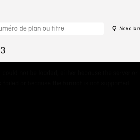
Aide à la 
43
 could not be loaded, either because the server or
 failed or because the format is not supported.