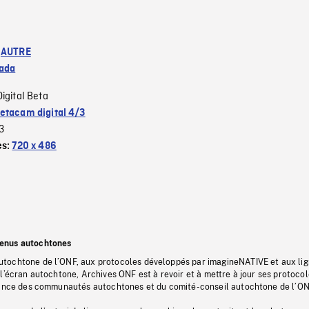
:
AUTRE
ada
Digital Beta
etacam digital 4/3
3
es:
720 x 486
tenus autochtones
tochtone de l’ONF, aux protocoles développés par imagineNATIVE et aux li
l’écran autochtone, Archives ONF est à revoir et à mettre à jour ses protoco
stance des communautés autochtones et du comité-conseil autochtone de l’ON