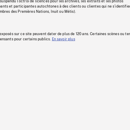
uspendu l’octroi de licences pour les archives, les extraits et les photos
ants et participantes autochtones à des clients ou clientes qui ne s’identifie
res des Premières Nations, Inuit ou Métis).
 exposés sur ce site peuvent dater de plus de 120 ans. Certaines scènes ou t
fensants pour certains publics.
En savoir plus