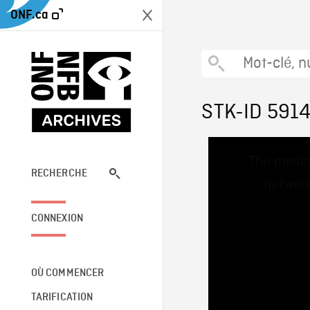
ONF.ca
STK-ID 591
This
The media
is
a
RECHERCHE
network
modal
window.
CONNEXION
OÙ COMMENCER
TARIFICATION