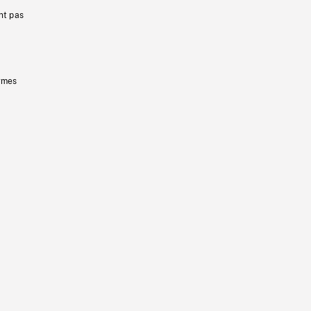
nt pas
ermes