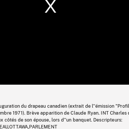
/
Loaded
:
Mute
0%
uguration du drapeau canadien (extrait de l''émission "Profi
mbre 1971). Brève apparition de Claude Ryan. INT Charles 
x côtés de son épouse, lors d''un banquet. Descripteurs:
EAU,OTTAWA,PARLEMENT