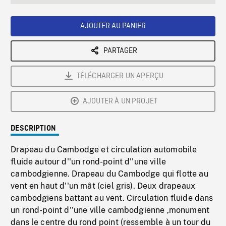
seconds
Rate
Scree
AJOUTER AU PANIER
PARTAGER
TÉLÉCHARGER UN APERÇU
AJOUTER À UN PROJET
DESCRIPTION
Drapeau du Cambodge et circulation automobile
fluide autour d''un rond-point d''une ville
cambodgienne. Drapeau du Cambodge qui flotte au
vent en haut d''un mât (ciel gris). Deux drapeaux
cambodgiens battant au vent. Circulation fluide dans
un rond-point d''une ville cambodgienne ,monument
dans le centre du rond point (ressemble à un tour du