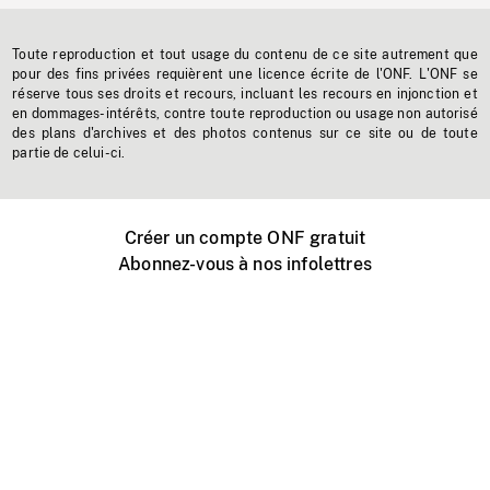
Toute reproduction et tout usage du contenu de ce site autrement que
pour des fins privées requièrent une licence écrite de l'ONF. L'ONF se
réserve tous ses droits et recours, incluant les recours en injonction et
en dommages-intérêts, contre toute reproduction ou usage non autorisé
des plans d'archives et des photos contenus sur ce site ou de toute
partie de celui-ci.
Créer un compte ONF gratuit
Abonnez-vous à nos infolettres
Événements ONF près de chez vous
Créer avec l’ONF
Organiser une projection publique
À propos de ce site
Centre d'aide
Contactez-nous