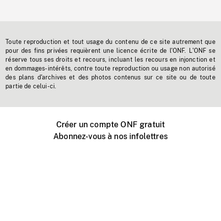
Toute reproduction et tout usage du contenu de ce site autrement que
pour des fins privées requièrent une licence écrite de l'ONF. L'ONF se
réserve tous ses droits et recours, incluant les recours en injonction et
en dommages-intérêts, contre toute reproduction ou usage non autorisé
des plans d'archives et des photos contenus sur ce site ou de toute
partie de celui-ci.
Créer un compte ONF gratuit
Abonnez-vous à nos infolettres
Événements ONF près de chez vous
Créer avec l’ONF
Organiser une projection publique
À propos de ce site
Centre d'aide