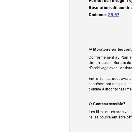
16
Format de l'image:
Résolutions disponibl
Cadence:
29.97
Moratoire sur les con
Conformément au Plan au
directrices du Bureau de 
d’archivage avec l’assi
Entre-temps, nous avons s
représentant des particip
comme Autochtones (memb
Contenu sensible?
Les films et les archives
reliés pourraient être of