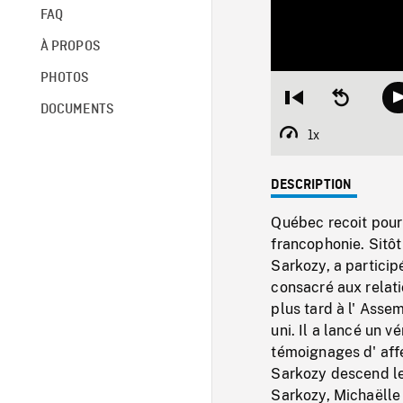
FAQ
À PROPOS
PHOTOS
Restart
Seek
DOCUMENTS
from
backward
beginning
10
1x
Playback
seconds
Rate
DESCRIPTION
Québec recoit pour 
francophonie. Sitôt 
Sarkozy, a particip
consacré aux relat
plus tard à l' Asse
uni. Il a lancé un v
témoignages d' affe
Sarkozy descend les
Sarkozy, Michaëlle