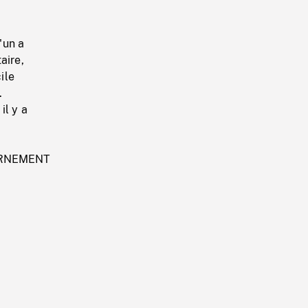
'un a
aire,
ile
.
il y a
ERNEMENT