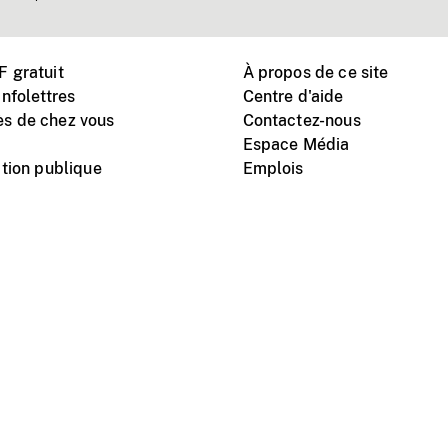
 gratuit
À propos de ce site
nfolettres
Centre d'aide
s de chez vous
Contactez-nous
Espace Média
tion publique
Emplois
Instagram
Vimeo
X
télé
titutionnel
Conditions d'utilisation
Protection des renseigne