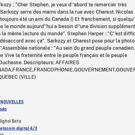
kozy : "Cher Stephen, je veux d''abord te remercier très
Sarkozy serre des mains dans la rue avec Charest. Nicolas
i toujours été un ami du Canada () Et franchement, si quelqu'
e le monde aujourd''hui a besoin d''une division supplément
as la même lecture du monde". Stephen Harper : "C''est diffic
 désaccord avec ça". Sarkozy et Charest pose pour la photo
''Assemblée nationale : "Au sein du grand peuple canadien, 
e Vive la fraternité entre le peuple français et le peuple
 Duchesne. Descripteurs: AFFAIRES
NADA,FRANCE,FRANCOPHONIE,GOUVERNEMENT,GOUV
UEBEC (VILLE)
:
NOUVELLES
ada
Digital Beta
etacam digital 4/3