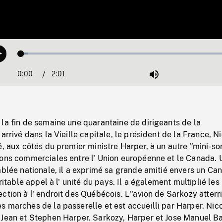
Loaded
:
Play
2.92%
0:00
Current
2:01
Duration
/
Mute
Time
la fin de semaine une quarantaine de dirigeants de la
arrivé dans la Vieille capitale, le président de la France, N
é, aux côtés du premier ministre Harper, à un autre "mini-
ions commerciales entre l' Union européenne et le Canada. 
mblée nationale, il a exprimé sa grande amitié envers un Ca
éritable appel à l' unité du pays. Il a également multiplié les
ction à l' endroit des Québécois. L''avion de Sarkozy atterri
 marches de la passerelle et est accueilli par Harper. Nic
 Jean et Stephen Harper. Sarkozy, Harper et Jose Manuel B