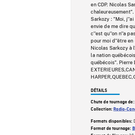
en CDP. Nicolas Sar
chaleureusement". 
Sarkozy : "Moi, j''a
envie de me dire qu
c''est qu''on n''a p
pour moi d''être en
Nicolas Sarkozy à l
la nation québécois
québécois". Pierre
EXTERIEURES,CA
HARPER,QUEBEC,Q
DÉTAILS
Chute de tournage de
Collection:
Radio-Can
Formats disponibles:
Format de tournage:
B