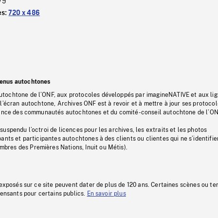
/9
es:
720 x 486
tenus autochtones
tochtone de l’ONF, aux protocoles développés par imagineNATIVE et aux li
l’écran autochtone, Archives ONF est à revoir et à mettre à jour ses protoco
stance des communautés autochtones et du comité-conseil autochtone de l’ON
uspendu l’octroi de licences pour les archives, les extraits et les photos
ants et participantes autochtones à des clients ou clientes qui ne s’identifie
res des Premières Nations, Inuit ou Métis).
 exposés sur ce site peuvent dater de plus de 120 ans. Certaines scènes ou t
fensants pour certains publics.
En savoir plus