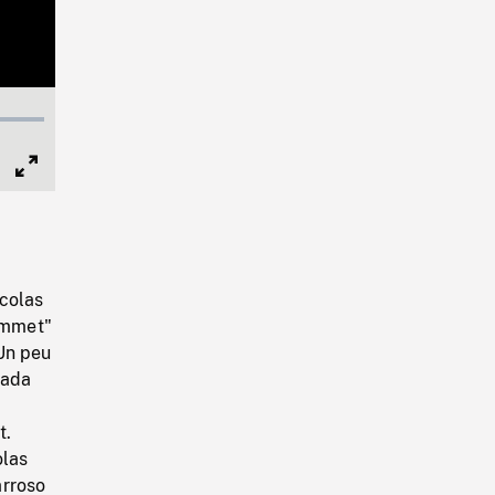
Full
Screen
icolas
sommet"
Un peu
nada
t.
olas
arroso