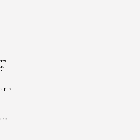
gnes
les
F.
nt pas
ermes