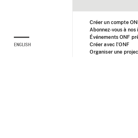
Créer un compte ONF
Abonnez-vous à nos i
Événements ONF prè
Créer avec l’ONF
ENGLISH
Organiser une projec
Facebook
Youtube
L'ONF sur mobile et 
Accessibilité
Site ins