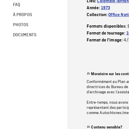
Lieu:
Colombie-Britan
FAQ
Année:
1973
À PROPOS
Collection:
Office Nat
PHOTOS
Formats disponibles:
Format de tournage:
1
DOCUMENTS
4/
Format de l'image:
Moratoire sur les con
Conformément au Plan au
directrices du Bureau de 
d’archivage avec l’assi
Entre-temps, nous avons s
représentant des particip
comme Autochtones (memb
Contenu sensible?