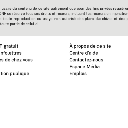
t usage du contenu de ce site autrement que pour des fins privées requière
'ONF se réserve tous ses droits et recours, incluant les recours en injonctio
e toute reproduction ou usage non autorisé des plans d'archives et des 
toute partie de celui-ci.
 gratuit
À propos de ce site
nfolettres
Centre d'aide
s de chez vous
Contactez-nous
Espace Média
tion publique
Emplois
Instagram
Vimeo
X
télé