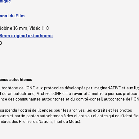
nique
ional du Film
Bobine 16 mm
Vidéo Hi 8
,
6mm original ektachrome
3
tenus autochtones
tochtone de l’ONF, aux protocoles développés par imagineNATIVE et aux li
l’écran autochtone, Archives ONF est à revoir et à mettre à jour ses protoco
stance des communautés autochtones et du comité-conseil autochtone de l’ON
uspendu l’octroi de licences pour les archives, les extraits et les photos
ants et participantes autochtones à des clients ou clientes qui ne s’identifie
res des Premières Nations, Inuit ou Métis).