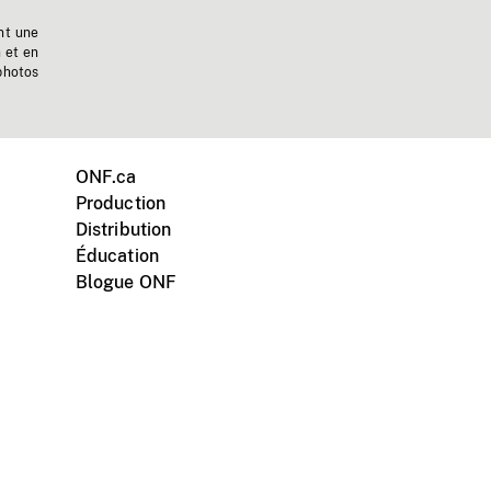
nt une
n et en
photos
ONF.ca
Production
Distribution
Éducation
Blogue ONF