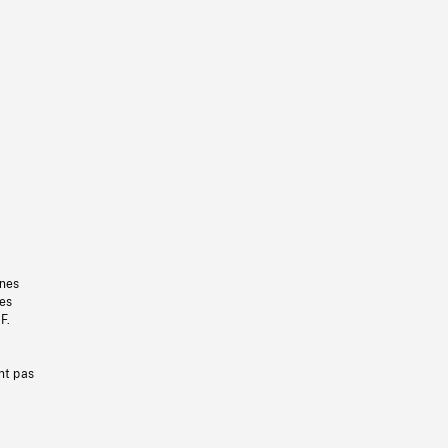
gnes
les
F.
nt pas