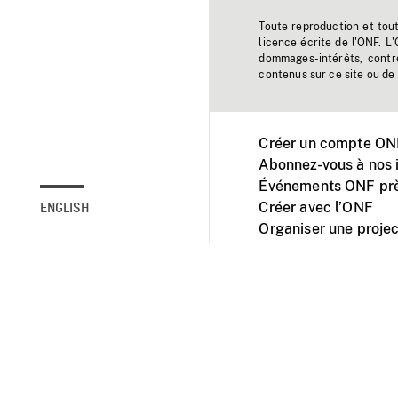
Toute reproduction et tou
licence écrite de l'ONF. L
dommages-intérêts, contr
contenus sur ce site ou de 
Créer un compte ONF
Abonnez-vous à nos i
Événements ONF prè
Créer avec l’ONF
ENGLISH
Organiser une projec
Facebook
Youtube
L'ONF sur mobile et 