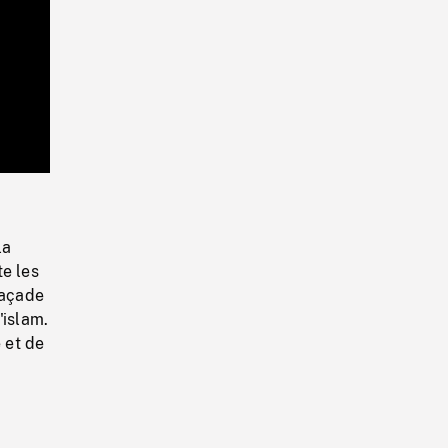
Playback
Rate
la
te les
façade
'islam.
 et de