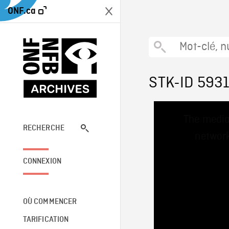
ONF.ca
STK-ID 593
This
The media
is
a
RECHERCHE
network
modal
window.
CONNEXION
OÙ COMMENCER
TARIFICATION