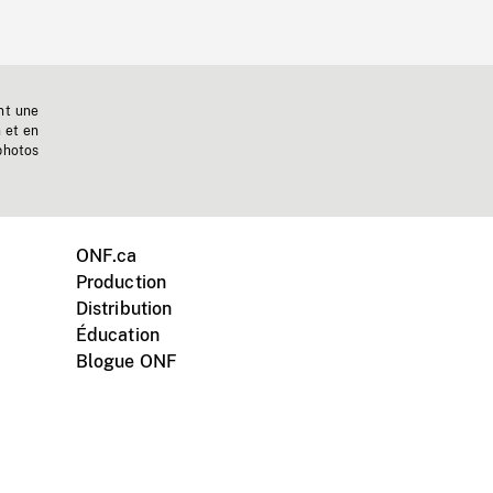
nt une
n et en
photos
ONF.ca
Production
Distribution
Éducation
Blogue ONF