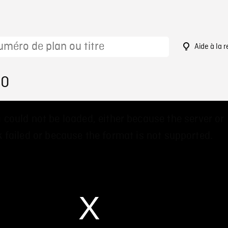
Aide à la 
10
 could not be loaded, either because the server or
 failed or because the format is not supported.