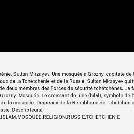
/
Loaded
:
Mute
0%
hénie, Sultan Mirzayev. Une mosquée à Grozny, capitale de 
ux de la Tchétchénie et de la Russie. Sultan Mirzayev quit
de deux membres des Forces de sécurité tchétchènes. La 
rozny. Mosquée. Le croissant de lune (hilal), symbole de l'
 de la mosquée. Drapeaux de la République de Tchétchénie
ssie. Descripteurs:
,ISLAM,MOSQUEE,RELIGION,RUSSIE,TCHETCHENIE