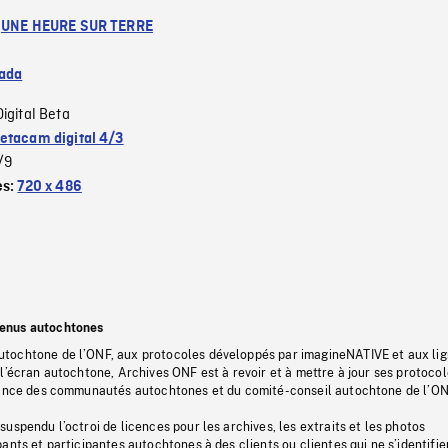
:
UNE HEURE SUR TERRE
ada
Digital Beta
etacam digital 4/3
/9
es:
720 x 486
tenus autochtones
tochtone de l’ONF, aux protocoles développés par imagineNATIVE et aux li
l’écran autochtone, Archives ONF est à revoir et à mettre à jour ses protoco
stance des communautés autochtones et du comité-conseil autochtone de l’ON
uspendu l’octroi de licences pour les archives, les extraits et les photos
ants et participantes autochtones à des clients ou clientes qui ne s’identifie