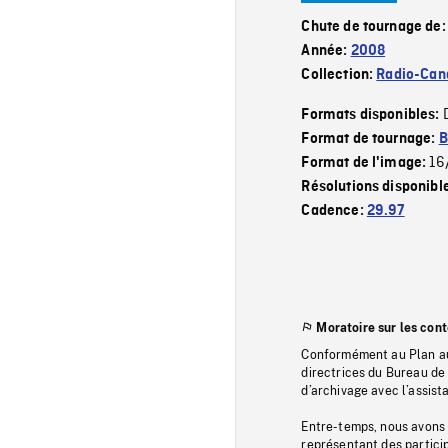
Chute de tournage de
Année:
2008
Collection:
Radio-Can
Formats disponibles:
Format de tournage:
B
16
Format de l'image:
Résolutions disponibl
Cadence:
29.97
Moratoire sur les con
Conformément au Plan au
directrices du Bureau de 
d’archivage avec l’assi
Entre-temps, nous avons s
représentant des particip