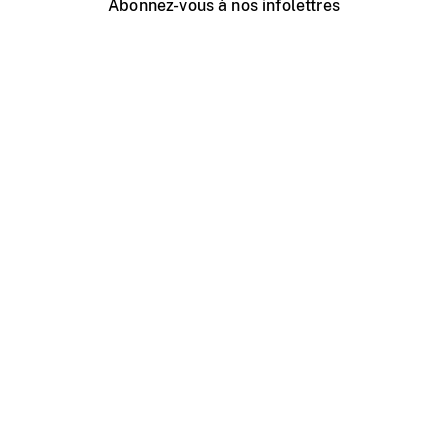
Abonnez-vous à nos infolettres
Événements ONF près de chez vous
Créer avec l’ONF
Organiser une projection publique
À propos de ce site
Centre d'aide
Contactez-nous
Espace Média
Emplois
ONF.ca
Production
Distribution
Éducation
Blogue ONF