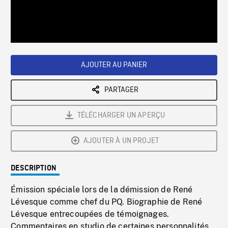
/
Loaded
:
Playback
0%
Rate
AJOUTER AU PANIER
PARTAGER
TÉLÉCHARGER UN APERÇU
AJOUTER À UN PROJET
DESCRIPTION
Émission spéciale lors de la démission de René
Lévesque comme chef du PQ. Biographie de René
Lévesque entrecoupées de témoignages.
Commentaires en studio de certaines personnalités.